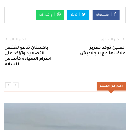
فيسبوك
تويتر
واتس اب
الخبر السابق
الخبر التالي
الصين تؤكد تعزيز
باكستان تدعو لخفض
علاقاتها مع بنجلاديش
التصعيد وتؤكد على
احترام السيادة كأساس
للسلام
اخبار من القسم