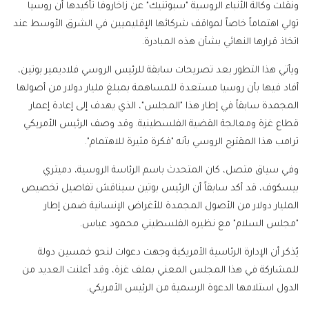
ونقلت وكالة الأنباء الروسية "سبوتنيك" عن زاخاروفا تأكيدها أن روسيا
تولي اهتماماً خاصاً لمواقف شركائها الإقليميين في الشرق الأوسط عند
اتخاذ قرارها النهائي بشأن هذه المبادرة.
ويأتي هذا التطور بعد تصريحات سابقة للرئيس الروسي فلاديمير بوتين،
أفاد فيها بأن روسيا مستعدة للمساهمة بمبلغ مليار دولار من أصولها
المجمدة سابقاً في إطار هذا "المجلس"، الذي يهدف إلى إعادة إعمار
قطاع غزة ومعالجة القضية الفلسطينية. وقد وصف الرئيس الأمريكي
ترامب هذا المقترح الروسي بأنه "فكرة مثيرة للاهتمام".
وفي سياق متصل، كان المتحدث باسم الرئاسة الروسية، دميتري
بيسكوف، قد أكد سابقاً أن الرئيس بوتين سيناقش تفاصيل تخصيص
المليار دولار من الأصول المجمدة للأغراض الإنسانية ضمن إطار
"مجلس السلام" مع نظيره الفلسطيني محمود عباس.
يُذكر أن الإدارة الرئاسية الأمريكية وجهت دعوات لنحو خمسين دولة
للمشاركة في هذا المجلس المعني بملف غزة، وقد أعلنت العديد من
الدول استلامها الدعوة الرسمية من الرئيس الأمريكي.