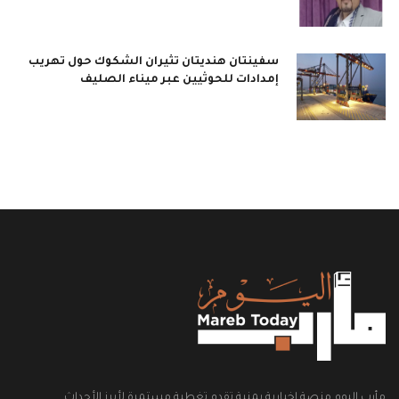
سفينتان هنديتان تثيران الشكوك حول تهريب
إمدادات للحوثيين عبر ميناء الصليف
مأرب اليوم منصة إخبارية يمنية تقدم تغطية مستمرة لأبرز الأحداث