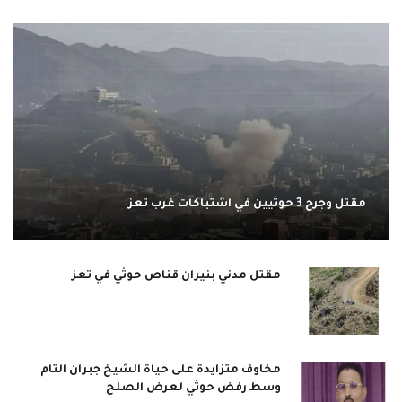
مقتل وجرح 3 حوثيين في اشتباكات غرب تعز
مقتل مدني بنيران قناص حوثي في تعز
مخاوف متزايدة على حياة الشيخ جبران التام
وسط رفض حوثي لعرض الصلح