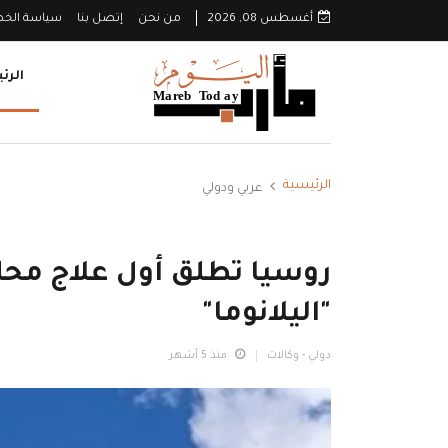
أغسطس 08, 2026
من نحن
إتصل بنا
سياسة الخ
الرئ
الرئيسية
عربي ودولي
روسيا تطلق أول علاج محلي
"اليلانوما"
دولي - وكالات
منذ 5 أشهر