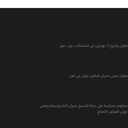
مقتل وجرح 3 حوثيين في اشتباكات غرب تعز
مقتل مدني بنيران قناص حوثي في تعز
مخاوف متزايدة على حياة الشيخ جبران التام وسط رفض
حوثي لعرض الصلح