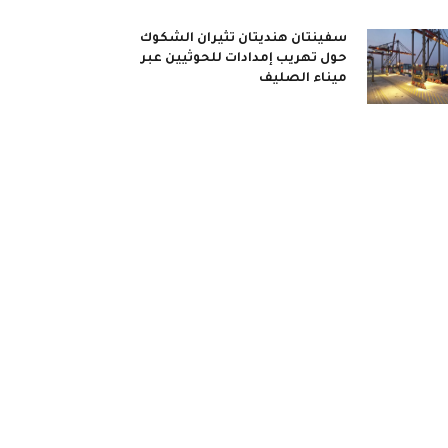
سفينتان هنديتان تثيران الشكوك
حول تهريب إمدادات للحوثيين عبر
ميناء الصليف