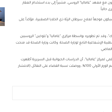
ون مع معهد "غاماليا" الروسي، مشيراً إلى بدء استخدام العقار
حالياً.
كون موجهاً لعلاج سرطان الرئة ذي الخلايا الصغيرة، مؤكداً على
"، وقد تم تطويره بواسطة مركزي "غاماليا" و"بلوخين" الروسيين
لطبية الإشعاعية التابع لوزارة الصحة. وكانت وزارة الصحة قد منحت
الماضي.
لمركز "غاماليا"، أن الدراسات الحيوانية قبل السريرية أظهرت
فعالية عالية جداً للعلاج، حيث بلغ معدل القضاء على جسم الورم الأولي 100%، ووصلت نسبة القضاء على النقائل (الانتشار