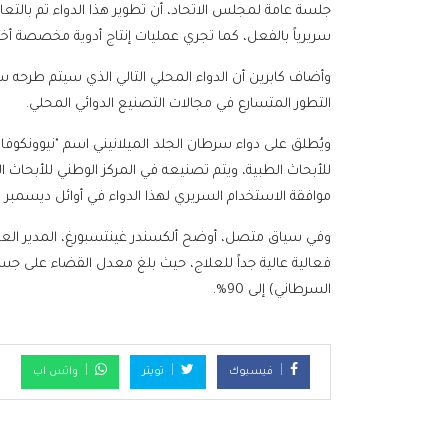
جلسة عامة لمجلس الاتحاد، أن تطوير هذا الدواء تم بالتعا
سريرياً بالفعل، كما تجري عمليات إنتاج أدوية مخصصة أخرى 
وأضاف كابرين أن الدواء المحلي التالي الذي سيتم طرحه سي
التطور المتسارع في مجالات التصنيع الدوائي المحلي.
ويُطلق على دواء سرطان الجلد الميلانيني اسم "نيوونكوفاك
للأبحاث الطبية، ويتم تصنيعه في المركز الوطني للأبحاث ا
موافقة الاستخدام السريري لهذا الدواء في أوائل ديسمبر 
وفي سياق متصل، أوضح ألكسندر غينتسبورغ، المدير العلمي 
السرطاني) إلى 90%.
فيسبوك
تويتر
واتس اب