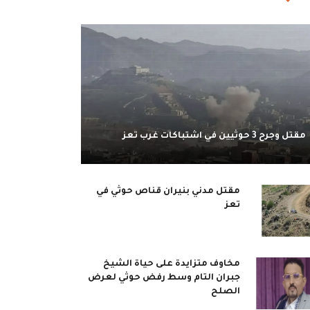
مقتل وجرح 3 حوثيين في اشتباكات غرب تعز
مقتل مدني بنيران قناص حوثي في
تعز
مخاوف متزايدة على حياة الشيخ
جبران التام وسط رفض حوثي لعرض
الصلح