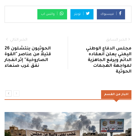
فيسبوك
تويتر
واتس اب
الخبر السابق
الخبر التالي
مجلس الدفاع الوطني
الحوثيون ينتشلون 26
اليمني يعلن انعقاده
قتيلاً من عناصر "القوة
الدائم ويرفع الجاهزية
الصاروخية" إثر انفجار
لمواجهة الهجمات
نفق غرب صنعاء
الحوثية
اخبار من القسم