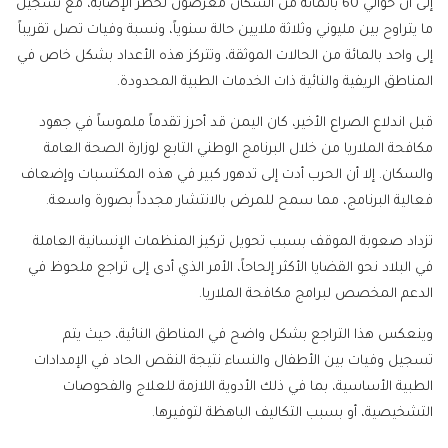
إلى أن حوالي 60 بالمائة من السكان معرضون لخطر الإصابة، مع تسجيل
ما يتراوح بين مليوني وثلاثة ملايين حالة سنوياً، ونسبة وفيات تصل تقريباً
إلى واحد بالمائة من الحالات الموثقة، وتتركز هذه الأعداد بشكل خاص في
المناطق الريفية والنائية ذات الخدمات الطبية المحدودة.
قبل اندلاع الصراع الأخير، كان اليمن قد أحرز تقدماً ملموساً في جهود
مكافحة الملاريا من خلال البرنامج الوطني التابع لوزارة الصحة العامة
والسكان. إلا أن الحرب أدت إلى تدهور كبير في هذه المكتسبات وإضعاف
فعالية البرنامج، مما سمح للمرض بالانتشار مجدداً بصورة واسعة.
تزداد صعوبة الموقف بسبب تحويل تركيز المنظمات الإنسانية العاملة
في البلاد نحو القضايا الأكثر إلحاحاً، الأمر الذي أدى إلى تراجع ملحوظ في
الدعم المخصص لبرامج مكافحة الملاريا.
وينعكس هذا التراجع بشكل واضح في المناطق النائية، حيث يتم
تسجيل وفيات بين الأطفال والنساء نتيجة النقص الحاد في الإمدادات
الطبية الأساسية، بما في ذلك الأدوية اللازمة للعلاج والفحوصات
التشخيصية، أو بسبب التكاليف الباهظة لتوفيرها.