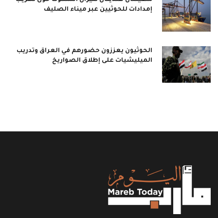
سفينتان هنديتان تثيران الشكوك حول تهريب
إمدادات للحوثيين عبر ميناء الصليف
الحوثيون يعززون حضورهم في العراق وتدريب
الميليشيات على إطلاق الصواريخ