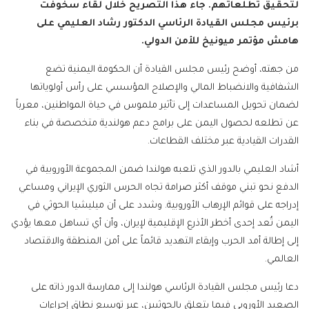
لتحقيق تطلعاتهم. جاء هذا التصريح خلال لقاء سخوفت
برئيس مجلس القيادة الرئاسي الدكتور رشاد العليمي على
هامش مؤتمر ميونيخ للأمن الدولي.
من جهته، أوضح رئيس مجلس القيادة أن الحكومة اليمنية تضع
الشفافية والانضباط المالي والإصلاح المؤسسي على رأس أولوياتها
لضمان تحويل المساعدات إلى تأثير ملموس في حياة المواطنين، معرباً
عن تطلعه لحصول اليمن على برامج دعم هولندية متخصصة في بناء
القدرات القيادية عبر مختلف القطاعات.
أشاد العليمي بالدور الذي تلعبه هولندا ضمن المجموعة الأوروبية في
الدفع نحو تبني موقف أكثر صرامة تجاه الحرس الثوري الإيراني ومساعي
إدراجه على قوائم الإرهاب الأوروبية. وشدد على أن ميليشيا الحوثي في
اليمن تُعد إحدى أخطر الأذرع الإقليمية لإيران، وأن أي تساهل معها يؤدي
إلى إطالة أمد الحرب وإبقاء التهديد قائماً على أمن المنطقة والاقتصاد
العالمي.
دعا رئيس مجلس القيادة الرئاسي هولندا إلى ممارسة الدور ذاته على
الصعيد الأوروبي فيما يتعلق بالحوثيين، عبر توسيع نطاق إجراءات