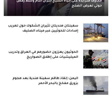
مخاوف متزايدة على حياة الشيخ جبران التام وسط رفض
حوثي لعرض الصلح
سفينتان هنديتان تثيران الشكوك حول تهريب
إمدادات للحوثيين عبر ميناء الصليف
الحوثيون يعززون حضورهم في العراق وتدريب
الميليشيات على إطلاق الصواريخ
اليمن: إنقاذ طاقم سفينة هندية بعد هجوم
بزورق مفخخ بالبحر الأحمر