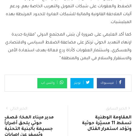
الضغط والعقوبات على شبكات التمويل والتهريب الخاصة بهم، ودعم
آليات الملاحقة القانونية والمالية للشبكات العابرة للحدود المرتبطة بهذه
الميليشيات.
كما أكد العليمي على ضرورة أن يتبنى المجتمع الدولي "مقاربة جديدة
لإنهاء التهديد الحوثي ترتكز على مضاعفة الضغط السياسي والاقتصادي
والعسكري، واستثمار العقوبات كأداة ردع فعالة بهدف استعادة الأمن
والاستقرار والسلام في اليمن والمنطقة."
فيسبوك
تويتر
واتس اب
الخبر السابق
الخبر التالي
المقاومة الوطنية
مدير ميناء المخا: قصف
تسقط 11 مسيّرة حوثية
حوثي يلحق أضراراً
وتؤكد استمرار القتال
جسيمة بالبنية التحتية
ويُسفر عن إصابات