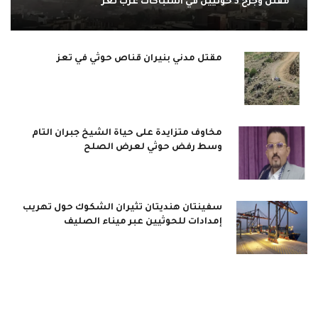
مقتل وجرح 3 حوثيين في اشتباكات غرب تعز
مقتل مدني بنيران قناص حوثي في تعز
مخاوف متزايدة على حياة الشيخ جبران التام
وسط رفض حوثي لعرض الصلح
سفينتان هنديتان تثيران الشكوك حول تهريب
إمدادات للحوثيين عبر ميناء الصليف