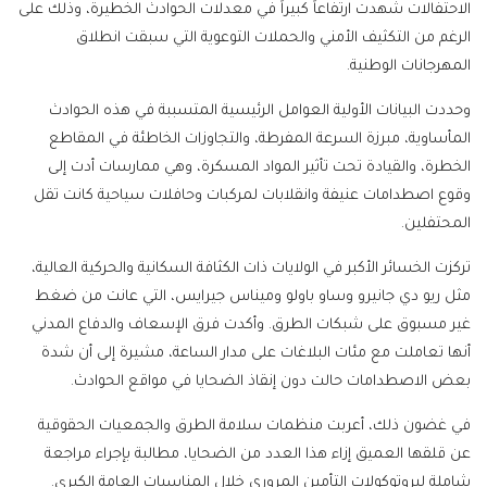
الاحتفالات شهدت ارتفاعاً كبيراً في معدلات الحوادث الخطيرة، وذلك على
الرغم من التكثيف الأمني والحملات التوعوية التي سبقت انطلاق
المهرجانات الوطنية.
وحددت البيانات الأولية العوامل الرئيسية المتسببة في هذه الحوادث
المأساوية، مبرزة السرعة المفرطة، والتجاوزات الخاطئة في المقاطع
الخطرة، والقيادة تحت تأثير المواد المسكرة، وهي ممارسات أدت إلى
وقوع اصطدامات عنيفة وانقلابات لمركبات وحافلات سياحية كانت تقل
المحتفلين.
تركزت الخسائر الأكبر في الولايات ذات الكثافة السكانية والحركية العالية،
مثل ريو دي جانيرو وساو باولو وميناس جيرايس، التي عانت من ضغط
غير مسبوق على شبكات الطرق. وأكدت فرق الإسعاف والدفاع المدني
أنها تعاملت مع مئات البلاغات على مدار الساعة، مشيرة إلى أن شدة
بعض الاصطدامات حالت دون إنقاذ الضحايا في مواقع الحوادث.
في غضون ذلك، أعربت منظمات سلامة الطرق والجمعيات الحقوقية
عن قلقها العميق إزاء هذا العدد من الضحايا، مطالبة بإجراء مراجعة
شاملة لبروتوكولات التأمين المروري خلال المناسبات العامة الكبرى.