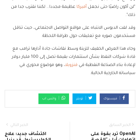
"لن أكون راضيًا حتى نجعل
أميركا
عظيمة مجددا… لكننا نقترب جدا من
ذلك".
وقد لفت الدبوس الانتباه على مواقع التواصل الاجتماعي، حيث تناقل
مستخدمون صوره مع تعليقات حول طرافة اللحظة.
وجاء هذا العرض الخفيف للزينة وسط نقاشات جادة أدارها ترامب مع
قادة شركات النفط بشأن استثمارات بقيمة تصل إلى 100 مليار دولار
لإعادة بناء الصناعة النفطية في
فنزويلا
، وهو موضوع محوري في
سياساته الخارجية الحالية.
فيسبوك
تويتر
واتس اب
الخبر السابق
الخبر التالي
OpenAI ترد بقوة على
اكتشاف جديد: علاج