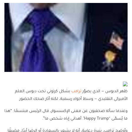
ظهر الدبوس — الذي يصوّر
ترامب
بشكل كرتوني تحت دبوس العلم
الأميركي التقليدي — وسط أجواء رسمية، لكنه أثار ضحك الحضور.
وعندما سأله صحفيون عن معنى الإكسسوار، قال الرئيس مبتسمًا: “هذا
ما يُسمّى ‘Happy Trump’. أهداني إياه شخص ما”.
وأوضح ترامب، بنبرة دعابية، أنه لا يشعر بالسعادة أو الرضا أبدًا، مضيفًا: