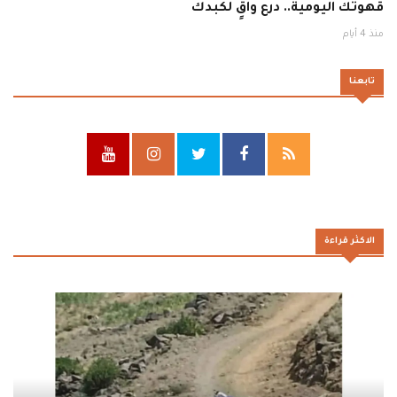
قهوتك اليومية.. درع واقٍ لكبدك
منذ 4 أيام
تابعنا
الاكثر قراءة