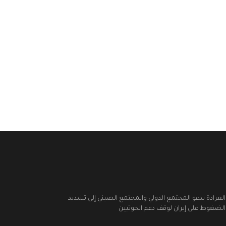
العرادة يدعو المجتمع الدولي والمجتمع الصيني إلى تشديد
الضغوط على إيران لوقف دعم الحوثيين