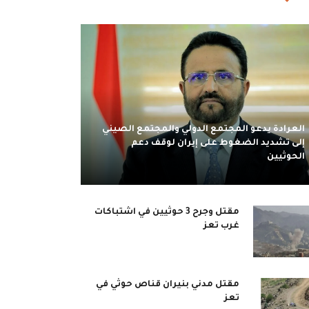
العرادة يدعو المجتمع الدولي والمجتمع الصيني
إلى تشديد الضغوط على إيران لوقف دعم
الحوثيين
مقتل وجرح 3 حوثيين في اشتباكات
غرب تعز
مقتل مدني بنيران قناص حوثي في
تعز