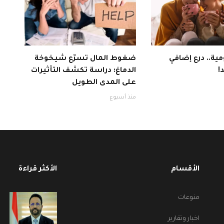
ية.. درع إضافي
ضغوط المال تسرّع شيخوخة
!
الدماغ: دراسة تكشف التأثيرات
على المدى الطويل
منذ أسبوع
الأقسام
الأكثر قراءة
منوعات
اخبار وتقارير