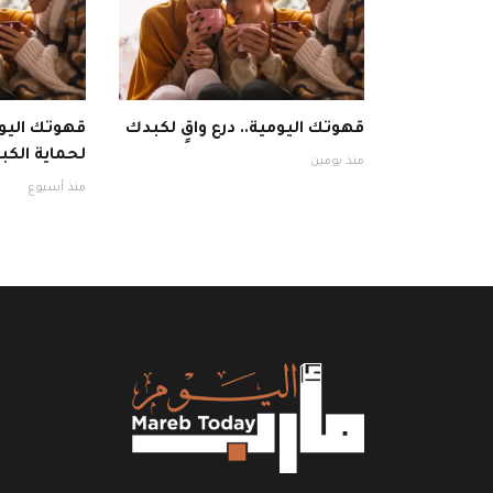
قهوتك اليومية.. درع واقٍ لكبدك
قهوتك اليوم
لحماية الكبد
منذ يومين
منذ أسبوع