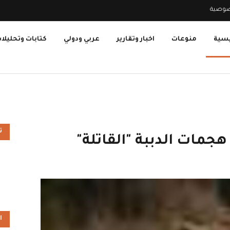
صوصية
يسية
منوعات
اخبار وتقارير
عربي ودولي
كتابات وتحليلا
ت
 هجمات الدببة "القاتلة"
ا