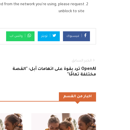
ed from the network you're using, please request
unblock to site.
فيسبوك
تويتر
واتس اب
الخبر السابق
OpenAI ترد بقوة على اتهامات أبل: "القصة
مختلفة تمامًا"
اخبار من القسم