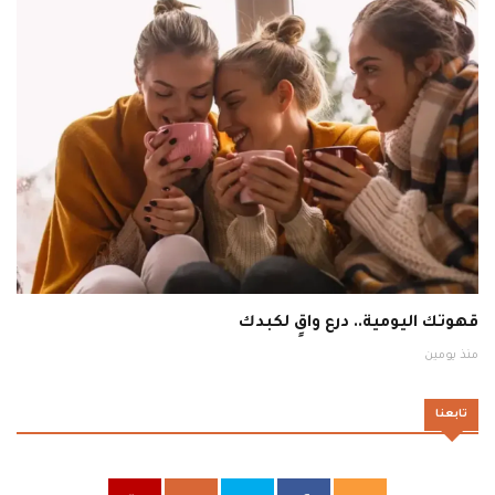
قهوتك اليومية.. درع واقٍ لكبدك
منذ يومين
تابعنا