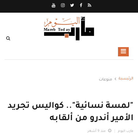
الرئيسية
منوعات
"لمسة نسائية".. كواليس تجريد
الأمير أندرو من ألقابه
مارب اليوم
منذ 9 أشهر