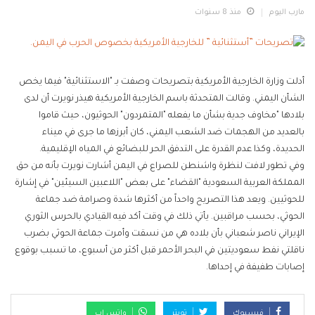
مارب اليوم
منذ 8 سنوات
أدلت وزارة الخارجية الأمريكية بتصريحات وصفت بـ "الاستثنائية" فيما يخص
الشأن اليمني. وقالت المتحدثة باسم الخارجية الأمريكية هيذر نويرت أن لدى
بلادها "مخاوف جدية بشأن ما يفعله "المتمردون" الحوثيون، حيث قاموا
بالعديد من الهجمات ضد الشعب اليمني، كان أبرزها ما جرى في ميناء
الحديدة، وكذا عدم القدرة على التدفق الحر للبضائع في المياه الإقليمية.
وفي تطور لافت لنظرة واشنطن للصراع في اليمن أشارت نويرت بأنه من حق
المملكة العربية السعودية "القضاء" على بعض "اللاعبين السيئين" في إشارة
للحوثيين. ويعد هذا التصريح واحداً من أكثرها شدة وصرامة ضد جماعة
الحوثي، بحسب مراقبين. يأتي ذلك في وقت أكد فيه القيادي بالحرس الثوري
الإيراني ناصر شعباني بأن بلاده هي من نسقت وأمرت جماعة الحوثي بضرب
ناقلتي نفط سعوديتين في البحر الأحمر قبل أكثر من أسبوع، ما تسبب بوقوع
إصابات طفيفة في إحداها.
فيسبوك
تويتر
واتس اب