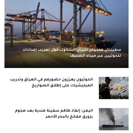
سفينتان هنديتان تثيران الشكوك حول تهريب إمدادات
للحوثيين عبر ميناء الصليف
الحوثيون يعززون حضورهم في العراق وتدريب
الميليشيات على إطلاق الصواريخ
اليمن: إنقاذ طاقم سفينة هندية بعد هجوم
بزورق مفخخ بالبحر الأحمر