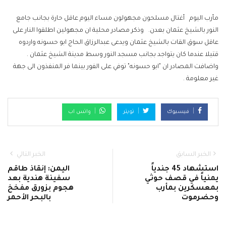
مأرب اليوم أغتال مسلحون مجهولون مساء اليوم عاقل حارة بجانب جامع
النور بالشيخ عثمان بعدن. وذكر مصادر محلية ان مجهولين اطلقوا النار على
عاقل سوق القات بالشيخ عثمان ويدعى عبدالرزاق الحاج ابو حسونه واردوه
قتيلا عندما كان يتواجد بجانب مسجد النور وسط مدينة الشيخ عثمان .
واضافت المصادر ان "ابو حسونه" توفي على الفور بينما فر المنفذون الى جهة
غير معلومة .
فيسبوك
تويتر
واتس اب
الخبر السابق
الخبر التالي
استشهاد 45 جندياً
اليمن: إنقاذ طاقم
يمنياً في قصف حوثي
سفينة هندية بعد
بمعسكرين بمأرب
هجوم بزورق مفخخ
وحضرموت
بالبحر الأحمر