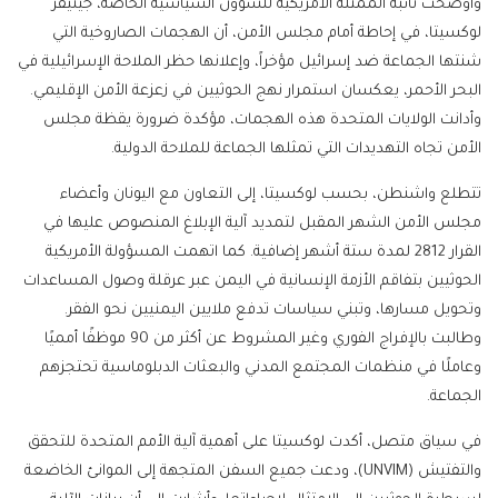
وأوضحت نائبة الممثلة الأمريكية للشؤون السياسية الخاصة، جينيفر
لوكسيتا، في إحاطة أمام مجلس الأمن، أن الهجمات الصاروخية التي
شنتها الجماعة ضد إسرائيل مؤخراً، وإعلانها حظر الملاحة الإسرائيلية في
البحر الأحمر، يعكسان استمرار نهج الحوثيين في زعزعة الأمن الإقليمي.
وأدانت الولايات المتحدة هذه الهجمات، مؤكدة ضرورة يقظة مجلس
الأمن تجاه التهديدات التي تمثلها الجماعة للملاحة الدولية.
تتطلع واشنطن، بحسب لوكسيتا، إلى التعاون مع اليونان وأعضاء
مجلس الأمن الشهر المقبل لتمديد آلية الإبلاغ المنصوص عليها في
القرار 2812 لمدة ستة أشهر إضافية. كما اتهمت المسؤولة الأمريكية
الحوثيين بتفاقم الأزمة الإنسانية في اليمن عبر عرقلة وصول المساعدات
وتحويل مسارها، وتبني سياسات تدفع ملايين اليمنيين نحو الفقر.
وطالبت بالإفراج الفوري وغير المشروط عن أكثر من 90 موظفًا أمميًا
وعاملًا في منظمات المجتمع المدني والبعثات الدبلوماسية تحتجزهم
الجماعة.
في سياق متصل، أكدت لوكسيتا على أهمية آلية الأمم المتحدة للتحقق
والتفتيش (UNVIM)، ودعت جميع السفن المتجهة إلى الموانئ الخاضعة