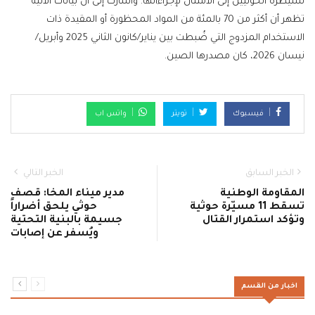
لسيطرة الحوثيين إلى الامتثال لإجراءاتها. وأشارت إلى أن بيانات الآلية
تظهر أن أكثر من 70 بالمئة من المواد المحظورة أو المقيدة ذات
الاستخدام المزدوج التي ضُبطت بين يناير/كانون الثاني 2025 وأبريل/
نيسان 2026، كان مصدرها الصين.
فيسبوك
تويتر
واتس اب
الخبر السابق
الخبر التالي
المقاومة الوطنية
مدير ميناء المخا: قصف
تسقط 11 مسيّرة حوثية
حوثي يلحق أضراراً
وتؤكد استمرار القتال
جسيمة بالبنية التحتية
ويُسفر عن إصابات
اخبار من القسم