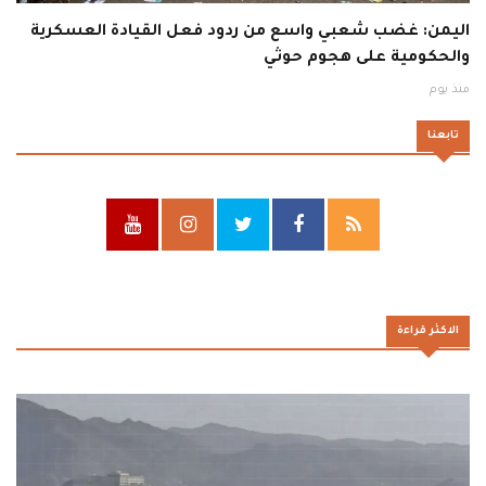
اليمن: غضب شعبي واسع من ردود فعل القيادة العسكرية
والحكومية على هجوم حوثي
منذ يوم
تابعنا
الاكثر قراءة