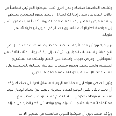
وتشهد العاصمة صنعاء ومدن أخرى تحت سيطرة الحوثيين تصاعداً في
حالات العجز عن سداد إيجارات المنازل، وسط تدهور اقتصادي متسارع
وانعدام فرص العمل. وقد دفعت هذه الظروف أعداداً متزايدة من الأسر
إلى مواجهة خطر الإخلاء القسري بعد تراكم الديون الإيجارية لأشهر
طويلة.
يرى مراقبون أن هذه الأزمة ليست نتيجة ظروف اقتصادية عابرة، بل هي
نتاج مباشر لسياسات الحوثيين التي أدت إلى إيقاف رواتب مئات الآلاف من
الموظفين، وفرض جبايات واسعة على التجار، واستهداف المشاريع
الصغيرة والمتوسطة. وتتهم منظمات حقوقية الجماعة بالاستيلاء على
المساعدات الإنسانية وتحويلها لدعم مجهودها الحربي.
وتبرز قصص مواطنين معاناتهم اليومية؛ فسائق أجرة في صنعاء يؤكد
أن دخله بالكاد يكفي لتوفير الغذاء لأسرته، ناهيك عن سداد الإيجار. فيما
لم يستلم موظف حكومي راتبه بانتظام منذ سنوات، واضطر لبيع
ممتلكاته لتغطية احتياجات أسرته، وهو يواجه الآن خطر الطرد من منزله.
ويؤكد اقتصاديون أن مليشيا الحوثي ساهمت في تعميق الأزمة