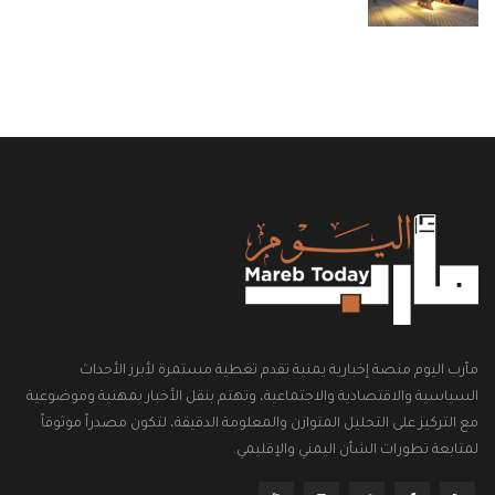
مأرب اليوم منصة إخبارية يمنية تقدم تغطية مستمرة لأبرز الأحداث
السياسية والاقتصادية والاجتماعية، وتهتم بنقل الأخبار بمهنية وموضوعية
مع التركيز على التحليل المتوازن والمعلومة الدقيقة، لتكون مصدراً موثوقاً
لمتابعة تطورات الشأن اليمني والإقليمي.