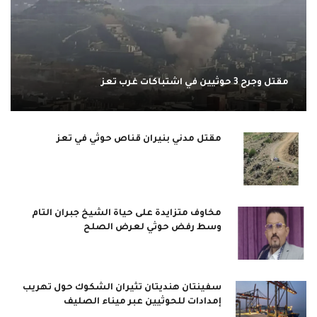
مقتل وجرح 3 حوثيين في اشتباكات غرب تعز
مقتل مدني بنيران قناص حوثي في تعز
مخاوف متزايدة على حياة الشيخ جبران التام
وسط رفض حوثي لعرض الصلح
سفينتان هنديتان تثيران الشكوك حول تهريب
إمدادات للحوثيين عبر ميناء الصليف