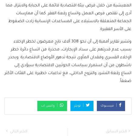
المعيشية من خلال فرض بيئة اقتصادية قائمة على الجباية والابتزاز، مما
أدى إلى تقلص فرص العمل واتساع رقعة الفقر. كما أن ممارسات
الجماعة المتعلقة بالاستيلاء على المساعدات الإنسانية زادت الضغوط
على الأسر الفقيرة.
وتشير تقارير أممية إلى أن نحو 308 آلاف نازح معرضون لخطر الإخلاء
بسبب عدم قدرتهم على سداد الإيجارات، محذرة من اتساع دائرة خطر
الإخلاء القسري وفقدان المأوى نتيجة تدهور الأوضاع الاقتصادية. ويحذر
ناشطون من أن استمرار سياسات الحوثيين الاقتصادية سيؤدي إلى
اتساع رقعة التشرد والنزوح الداخلي، مع تداعيات خطيرة على الفئات الأكثر
ضعفاً.
فيسبوك
تويتر
واتس اب
الخبر السابق
الخبر التالي