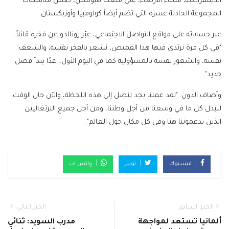
الديمقراطية، مساء الأربعاء، على ملعب هيوستن، ضمن منافسات
المجموعة الحادية عشرة التي تضم أيضاً كولومبيا وأوزبكستان.
عبر حساباته على مواقع التواصل الاجتماعي، عبّر رونالدو عن فخره قائلاً:
"في كل مرة نرتدي فيها هذا القميص، نشعر بالفخر نفسه، والشغف
نفسه، والشعور نفسه بالمسؤولية كما في اليوم الأول.. غدًا يبدأ فصل
جديد".
وأضاف الدون: "لقد عملنا بجد لنصل إلى هذه اللحظة، والآن حان الوقت
لنبذل كل ما في وسعنا من أجل وطننا، ومن أجل جميع البرتغاليين
الذين يدعموننا هنا وفي كل مكان حول العالم".
فيسبوك
تويتر
واتس اب
الخبر السابق
الخبر التالي
ألمانيا تستعد لمواجهة
مدرب السويد: ثنائي