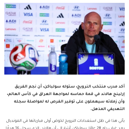
أكد مدرب منتخب النرويج، ستوله سولباكن، أن نجم الفريق
إرلينج هالاند في قمة حماسه لمواجهة العراق في كأس العالم،
وأن زملائه سيعملون على توفير الفرص له لمواصلة سجله
التهديفي المذهل.
يأتي هذا في ظل استعدادات النرويج لخوض أولى مبارياتها في المونديال
بعد غياب دام 28 عامًا. سولباكن أشار إلى أن هالاند، الذي سجل 16 هدفًا