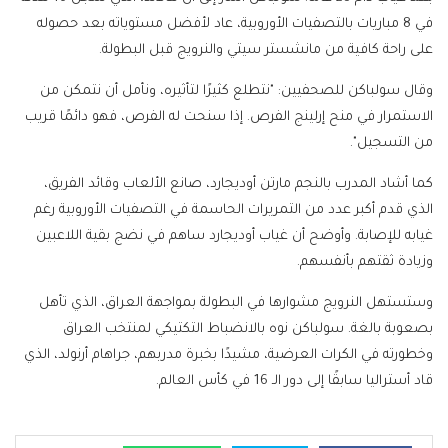
في 8 مباريات بالتصفيات الأوروبية، عاد لأفضل مستوياته بعد حصوله
على راحة كافية من مانشستر سيتي والنرويج قبل البطولة.
وقال سولباكن للصحفيين: "نتطلع كثيرًا لتأثيره، ونأمل أن نتمكن من
الاستمرار في منح إرلينج الفرص. إذا سنحت له الفرص، فهو دائمًا قريب
من التسجيل".
كما أشاد المدرب بالنجم مارتن أوديجارد، صانع الألعاب وقائد الفريق،
الذي قدم أكبر عدد من التمريرات الحاسمة في التصفيات الأوروبية رغم
غيابه للإصابة. وأوضح أن غياب أوديجارد ساهم في نضج بقية اللاعبين
وزيادة ثقتهم بأنفسهم.
وستستهل النرويج مشوارها في البطولة بمواجهة العراق، الذي تأهل
بصعوبة بالغة. سولباكن نوه بالانضباط التكتيكي لمنتخب العراق
وخطورته في الكرات العرضية، مشيدًا بخبرة مدربهم، جراهام أرنولد، الذي
قاد أستراليا سابقًا إلى دور الـ 16 في كأس العالم.