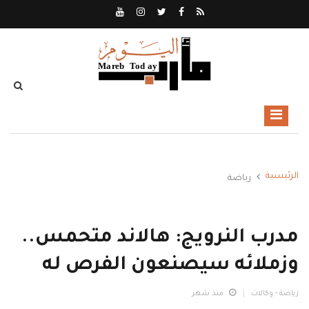
الرئيسية
رياضة
مدرب النرويج: هالاند متحمس..
وزملائه سيصنعون الفرص له
رياضة - وكالات
منذ شهر