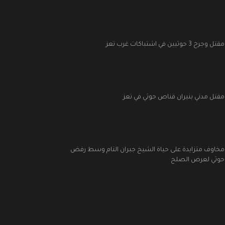
مقتل وجرح 3 حوثيين في اشتباكات غرب تعز
مقتل مدني بنيران قناص حوثي في تعز
مخاوف متزايدة على حياة الشيخ جبران التام وسط رفض
حوثي لعرض الصلح