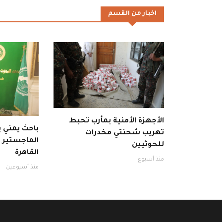
اخبار من القسم
الأجهزة الأمنية بمأرب تحبط
باحث يمني
تهريب شحنتي مخدرات
الماجستير با
للحوثيين
القاهرة
منذ أسبوع
منذ أسبوعين