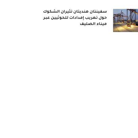
سفينتان هنديتان تثيران الشكوك
حول تهريب إمدادات للحوثيين عبر
ميناء الصليف