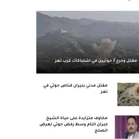
مقتل وجرح 3 حوثيين في اشتباكات غرب تعز
مقتل مدني بنيران قناص حوثي في
تعز
مخاوف متزايدة على حياة الشيخ
جبران التام وسط رفض حوثي لعرض
الصلح