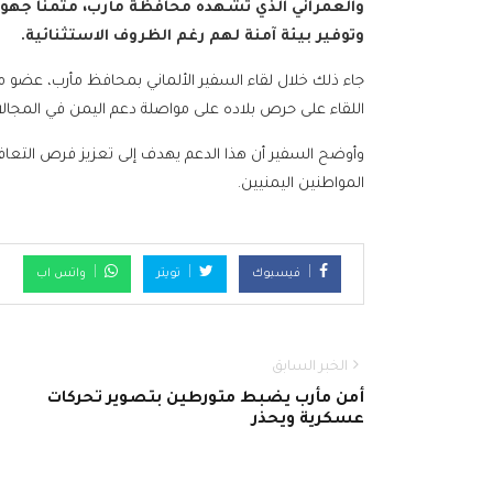
والعمراني الذي تشهده محافظة مأرب، مثمناً جهود
وتوفير بيئة آمنة لهم رغم الظروف الاستثنائية.
جاء ذلك خلال لقاء السفير الألماني بمحافظ مأرب، عضو مج
اللقاء على حرص بلاده على مواصلة دعم اليمن في المجالات 
وأوضح السفير أن هذا الدعم يهدف إلى تعزيز فرص التعاف
المواطنين اليمنيين.
فيسبوك
تويتر
واتس اب
الخبر السابق
أمن مأرب يضبط متورطين بتصوير تحركات
عسكرية ويحذر