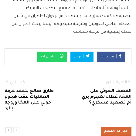
المتزايدة؛ فإيران تسعى لتوسيع محورها، بينما يواجه الإخوان تضييقاً
إقليمياً وفقداناً للملاذات الآمنة، خاصة مع التهديدات الأمريكية
بتصنيفهم كمنظمة إرهابية. ويسهم دعم الإخوان لطهران في تأمين
الغطاء الداخلي للحوثيين وشرعنة سيطرتهم، بينما يبحث الإخوان عن
مظلة إقليمية في مرحلة حساسة.
فيسبوك
تويتر
واتس اب
الخبر السابق
الخبر التالي
القصف الحوثي على
طارق صالح يتفقد غرفة
المخا: غطاء لهجوم بري
العمليات عقب هجوم
أم تصعيد عسكري؟
حوثي على المخا ويوجه
بالرد
اخبار من القسم