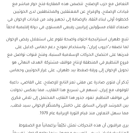
التعامل مع حزب الإصلاح. تتضمن هذه المقاربة فتح حوار مباشر مع
قيادات الإصلاح، والإفراج عن المعتقلين والمختطفين لدى الحوثيين
كخطوة أولى لبناء الثقة، بالإضافة إلى تجهيز وفد من قيادات الإخوان في
صنعاء للقاء مسؤولين إيرانيين رفيعي المستوى في دولة إقليمية لاحقاً.
تتبع طهران استراتيجية احتواء واضحة تقوم على استغلال رفض الإخوان
لما تصفه بـ"حروب إيران"، واستخدام نموذج دعم حماس كدليل على
قدرتها على احتضان الحركات الإسلامية السنية، وفتح قنوات تواصل مع
فروع التنظيم في المنطقة لإنتاج مواقف مشتركة. الهدف النهائي هو
تحويل الإخوان إلى ورقة ضغط بيد طهران، على غرار الحوثيين وحماس.
يُذكر أن فتوى صادرة عن مفتي تعز التابع للإصلاح، علي القاضي، داعية
للوقوف مع إيران، تسهم في تسريع هذا التقارب، مما يعكس تحولات
في مواقف التنظيم. تعود جذور هذا التقارب المحتمل إلى تلاقي فكري
بين المرشد الإيراني السابق علي خامنئي والمنظّر الإخواني سيد قطب،
مما سهل التعاون منذ قيام الثورة الإيرانية عام 1979.
يرى مراقبون أن هذه التحركات تمثل تكيّفاً براغماتياً مع الضغوط