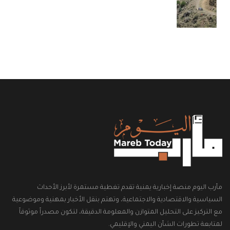
مأرب اليوم منصة إخبارية يمنية تقدم تغطية مستمرة لأبرز الأحداث
السياسية والاقتصادية والاجتماعية، وتهتم بنقل الأخبار بمهنية وموضوعية
مع التركيز على التحليل المتوازن والمعلومة الدقيقة، لتكون مصدراً موثوقاً
لمتابعة تطورات الشأن اليمني والإقليمي.