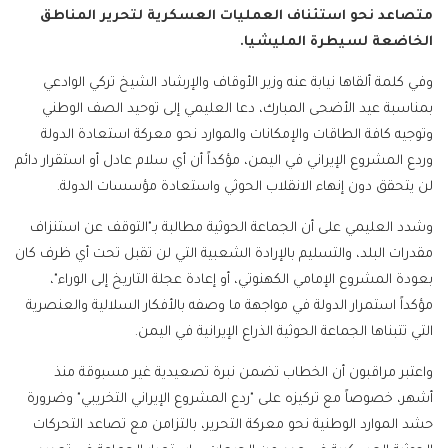
متصاعد نحو استئناف العمليات العسكرية لتحرير المناطق
الخاضعة لسيطرة المليشيا.
وفي كلمة ألقاها نيابة عنه وزير الأوقاف والإرشاد الشيخ تركي الوادعي
بمناسبة عيد الأضحى المبارك، دعا العليمي إلى توحيد الصف الوطني
وتوجيه كافة الطاقات والإمكانات والموارد نحو معركة استعادة الدولة
وردع المشروع الإيراني في اليمن، مؤكداً أن أي سلام عادل أو استقرار دائم
لن يتحقق دون إنهاء الانقلاب الحوثي واستعادة مؤسسات الدولة.
وشدد العليمي على أن الجماعة الحوثية مطالبة بـ"التوقف عن استنزاف
مقدرات البلد، والتسليم بالإرادة الشعبية التي لن تقبل تحت أي ظرف كان
بعودة المشروع الإمامي الكهنوتي، أو إعادة عجلة التاريخ إلى الوراء"،
مؤكداً استمرار الدولة في مواجهة ما وصفه بالأفكار السلالية والعنصرية
التي تتبناها الجماعة الحوثية الذراع الإيرانية في اليمن.
واعتبر مراقبون أن الخطاب تضمن نبرة تصعيدية غير مسبوقة منذ
أشهر، خصوصاً مع تركيزه على "ردع المشروع الإيراني التخريبي" وضرورة
حشد الموارد الوطنية نحو معركة التحرير، بالتزامن مع تصاعد التحركات