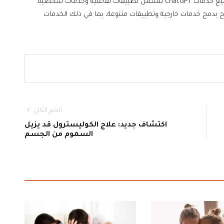
تندرج هذه الميزة ضمن استراتيجية OpenAI الأوسع لتوسيع خدمات ChatGPT لتشمل تطبيقات تفاعلية وخدمات شخصية.
 بدمج خدمات خارجية وتطبيقات متنوعة، بما في ذلك الخدمات
الخبر التالي
اكتشاف جديد: علاج الكوليسترول قد يزيل
السموم من الجسم