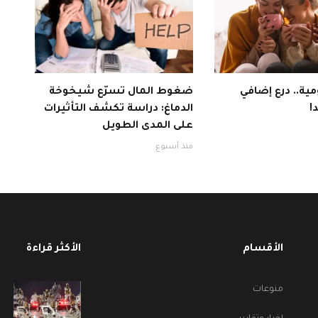
ية.. درع إضافي
ضغوط المال تسرّع شيخوخة
!
الدماغ: دراسة تكشف التأثيرات
على المدى الطويل
منذ أسبوع
الأقسام
الأكثر قراءة
منوعات