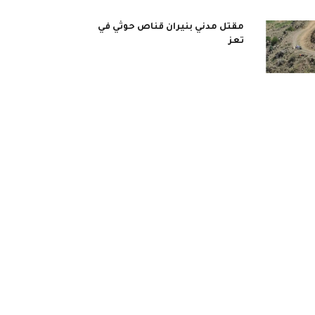
مقتل مدني بنيران قناص حوثي في
تعز