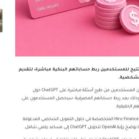
لنت شركة OpenAI عن ميزة جديدة في ChatGPT تتيح للمستخدمين ربط حساباتهم البنكية مباشرة، لتقديم
 الشخصية.
هذه الإضافة الثورية، كما نقلها موقع "TechCrunch"، تمكّن المستخدمين من طرح أسئلة مباشرة على ChatGPT حول
 وذلك بعد ربط حساباتهم المصرفية. سيحصل المستخدمون على
م الحقيقية.
تأتي هذه الخطوة بعد استحواذ OpenAI مؤخرًا على شركة Hiro Finance المتخصصة في حلول التمويل الشخصي المدعومة
إلى مساعد رقمي شامل.