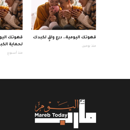
قهوتك اليومية.. درع واقٍ لكبدك
قهوتك اليوم
لحماية الكبد
منذ يومين
منذ أسبوع