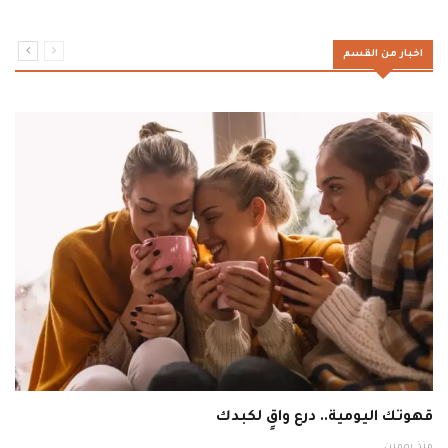
اخبار من القسم
قهوتك اليومية.. درع واقٍ لكبدك
منذ يومين