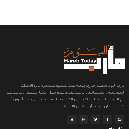
مأرب اليوم منصة إخبارية يمنية تقدم تغطية مستمرة لأبرز الأحداث
السياسية والاقتصادية والاجتماعية، وتهتم بنقل الأخبار بمهنية وموضوعية
مع التركيز على التحليل المتوازن والمعلومة الدقيقة، لتكون مصدراً موثوقاً
لمتابعة تطورات الشأن اليمني والإقليمي.