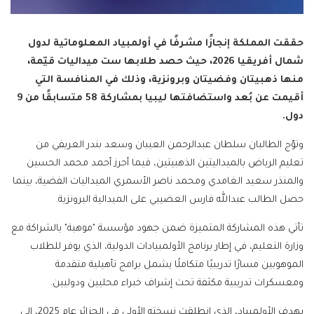
حققت المملكة إنجازًا مشرفًا في أولمبياد المعلوماتية لدول
شمال أفريقيا 2026، حيث حصد طلابها ست ميداليات قيّمة،
منها ذهبيتان وفضيتان وبرونزية، وذلك في المنافسة التي
أقيمت عن بُعد واستضافتها ليبيا بمشاركة 58 متسابقًا من 9
دول.
وتوّج الطالبان سلطان عبدالرحمن العيبان وسعد بندر العريفي من
تعليم الرياض بالميداليتين الذهبيتين، فيما أحرز أحمد محمد الحسين
والمنذر سعيد الغامدي ومحمد ناصر الأسمري الميداليات الفضية، بينما
حصل الطالب عبدالله فارس العضيبي على الميدالية البرونزية.
تأتي هذه المشاركة المتميزة ضمن جهود مؤسسة "موهبة" بالشراكة مع
وزارة التعليم، في إطار برنامج الأولمبيادات الدولية، الذي يوفر للطلاب
الموهوبين مسارًا تدريبيًا متكاملًا يشمل برامج تأهيلية متقدمة
ومعسكرات تدريبية مكثفة تحت إشراف خبراء محليين ودوليين.
يهدف الأولمبياد، الذي انطلقت نسخته الأولى في الجزائر عام 2025، إلى