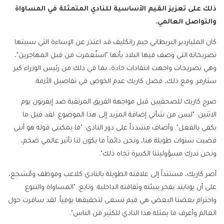
ذلك على تعزيز القيم الأساسية للنادي المتمثلة في المساواة
والتواصل العالمي.
كان الملياردير البريطاني جيم راتكليف قد اعتذر عن الإساءة التي سببتها
تصريحاته التي وصف فيها البلاد بأنها "استُعمرت من قبل المهاجرين"،
وهي تصريحات واجهت انتقادات حادة، بما في ذلك من رئيس الوزراء كير
ستارمر. ومع ذلك، فضل كاريك عدم الخوض في تفاصيل الأزمة.
صرح كاريك للصحفيين قبل مواجهة الفريق المرتقبة ضد إيفرتون يوم
الاثنين: "ليس من شأني إضافة المزيد إلى هذا الموضوع. لقد قيل ما
يكفي بالفعل". وأضاف مشدداً على دور النادي: "ما يمكنني قوله هو أنني
قضيت سنوات طويلة هنا، ونحن دائماً ما يكون لنا تأثير عالمي ضخم،
ونحن ندرك مسؤوليتنا الكبيرة تجاه ذلك".
أصر كاريك، مستنداً إلى علاقته الطويلة بالنادي كلاعب وموظف ومُشجع،
على أن يونايتد يفخر ببيئته وثقافته الداخلية. وتابع: "المساواة والتنوع
واحترام بعضنا البعض هي قيم نسعى لتحقيقها يومياً. لقد سافرت حول
العالم وأعرف ما يمثله هذا النادي للكثير من الناس".