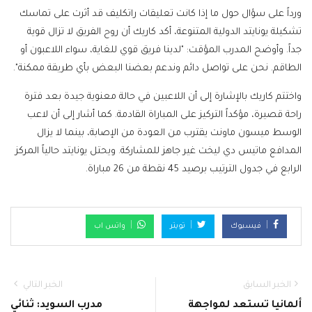
ورداً على سؤال حول ما إذا كانت تعليقات راتكليف قد أثرت على تماسك
تشكيلة يونايتد الدولية المتنوعة، أكد كاريك أن روح الفريق لا تزال قوية
جداً. وأوضح المدرب المؤقت: "لدينا فريق قوي للغاية، سواء اللاعبون أو
الطاقم. نحن على تواصل دائم وندعم بعضنا البعض بأي طريقة ممكنة".
واختتم كاريك بالإشارة إلى أن اللاعبين في حالة معنوية جيدة بعد فترة
راحة قصيرة، مؤكداً التركيز على المباراة القادمة. كما أشار إلى أن لاعب
الوسط ميسون ماونت يقترب من العودة من الإصابة، بينما لا يزال
المدافع ماتيس دي ليخت غير جاهز للمشاركة. ويحتل يونايتد حالياً المركز
الرابع في جدول الترتيب برصيد 45 نقطة من 26 مباراة.
فيسبوك
تويتر
واتس اب
الخبر السابق
الخبر التالي
ألمانيا تستعد لمواجهة
مدرب السويد: ثنائي