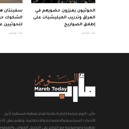
الحوثيون يعززون حضورهم في
سفينتان هند
العراق وتدريب الميليشيات على
الشكوك حول
إطلاق الصواريخ
للحوثيين عب
منذ يومين
منذ يومين
مأرب اليوم منصة إخبارية يمنية تقدم تغطية مستمرة لأبرز
الأحداث السياسية والاقتصادية والاجتماعية، وتهتم بنقل الأخب
بمهنية وموضوعية مع التركيز على التحليل المتوازن والمعلوم