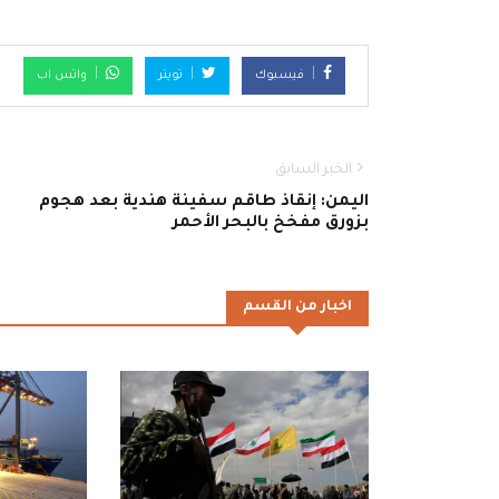
فيسبوك
تويتر
واتس اب
الخبر السابق
اليمن: إنقاذ طاقم سفينة هندية بعد هجوم
بزورق مفخخ بالبحر الأحمر
اخبار من القسم