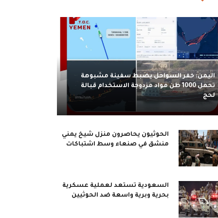
اليمن: خفر السواحل يضبط سفينة مشبوهة
تحمل 1000 طن مواد مزدوجة الاستخدام قبالة
لحج
الحوثيون يحاصرون منزل شيخ يمني
منشق في صنعاء وسط اشتباكات
السعودية تستعد لعملية عسكرية
بحرية وبرية واسعة ضد الحوثيين