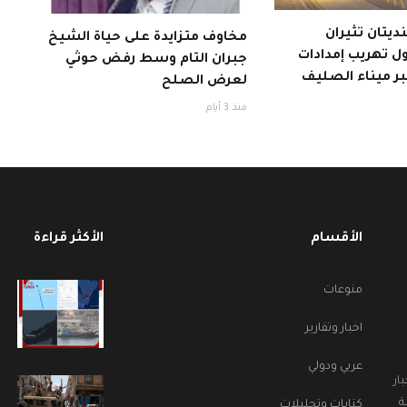
يتان تثيران
مخاوف متزايدة على حياة الشيخ
 تهريب إمدادات
جبران التام وسط رفض حوثي
ر ميناء الصليف
لعرض الصلح
منذ 3 أيام
الأقسام
الأكثر قراءة
منوعات
اخبار وتقارير
عربي ودولي
ار
ة
كتابات وتحليلات