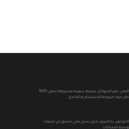
اليمن: خفر السواحل يضبط سفينة مشبوهة تحمل 1000
طن مواد مزدوجة الاستخدام قبالة لحج
الحوثيون يحاصرون منزل شيخ يمني منشق في صنعاء
وسط اشتباكات