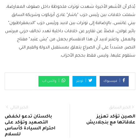
يُذكر أن الأشهر الأخيرة شهدت توترات ملحوظة داخل صفوف المعارضة،
شملت خلافات بين رئيس حزب "ياشار" غادي آيزنكوت وشريكه السابق
بيني غانتس، بالإضافة إلى توترات بين لابيد ورئيس حزب "الديمقراطيون"
يائير غولان، فضلاً عن تقارير عن خلافات داخلية تهدد تحالف حزبي ميرتس
والعمل. واعتبر لابيد أن هذا الانقسام يجعل من "يش عتيد" مفتاح
النصر، مشدداً على أن الصراع يتعلق بمستقبل الدولة والقيم التي
ستقوم عليها، وليس فقط بحجم الأحزاب.
فيسبوك
تويتر
واتس اب
الخبر السابق
الخبر التالي
الصين تؤكد تعزيز
باكستان تدعو لخفض
علاقاتها مع بنجلاديش
التصعيد وتؤكد على
احترام السيادة كأساس
للسلام