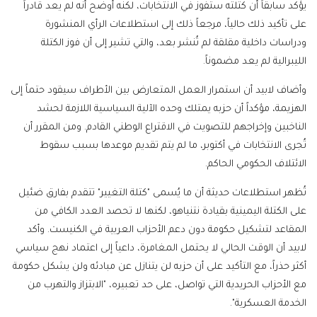
يؤكد سابقاً أن كتلته ستفوز في الانتخابات، لكنه أوضح أنه لم يعد قادراً
على تأكيد ذلك حالياً، مرجعاً ذلك إلى استطلاعات الرأي المنشورة
ودراسات داخلية مقلقة لم تُنشر بعد، والتي تشير إلى أن فوز الكتلة
الليبرالية لم يعد مضموناً.
وأضاف لابيد أن استمرار العمل المتعارض بين الأطراف سيقود حتماً إلى
الهزيمة، مؤكداً أن حزبه يمتلك وحده الآلية السياسية اللازمة لحشد
الناخبين وإخراجهم للتصويت في الاقتراع الوطني القادم. ومن المقرر أن
تُجرى الانتخابات في أكتوبر، ما لم يتم تقديم موعدها بسبب سقوط
الائتلاف الحكومي الحاكم.
تُظهر استطلاعات حديثة أن ما يُسمى "كتلة التغيير" تتقدم بفارق ضئيل
على الكتلة اليمينية بقيادة نتنياهو، لكنها لا تحصد العدد الكافي من
المقاعد لتشكيل حكومة دون دعم الأحزاب العربية في الكنيست. وأكد
لابيد أن الوقت الحالي لا يحتمل المغامرة، داعياً إلى اعتماد نهج سياسي
أكثر حذراً، مع التأكيد على أن حزبه لن يتنازل عن مبادئه ولن يشكل حكومة
مع الأحزاب الحريدية التي تواصل، على حد تعبيره، "الابتزاز والتهرب من
الخدمة العسكرية".