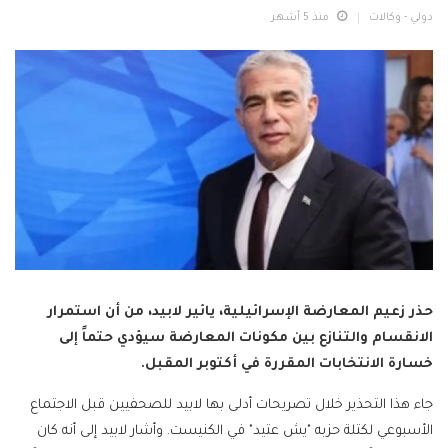
دولي - وكالات
منذ 5 أشهر
حذر زعيم المعارضة الإسرائيلية، يائير لابيد، من أن استمرار
الانقسام والتنازع بين مكونات المعارضة سيؤدي حتماً إلى
خسارة الانتخابات المقررة في أكتوبر المقبل.
جاء هذا التحذير خلال تصريحات أدلى بها لابيد للصحفيين قبل الاجتماع
الأسبوعي لكتلة حزبه "يش عتيد" في الكنيست. وأشار لابيد إلى أنه كان