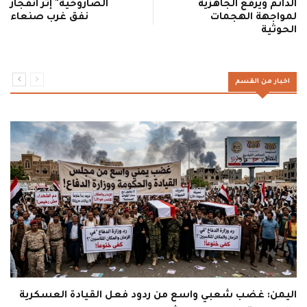
الدائم ويرفع الجاهزية
الصاروخية" إثر انفجار
لمواجهة الهجمات
نفق غرب صنعاء
الحوثية
اخبار من القسم
اليمن: غضب شعبي واسع من ردود فعل القيادة العسكرية