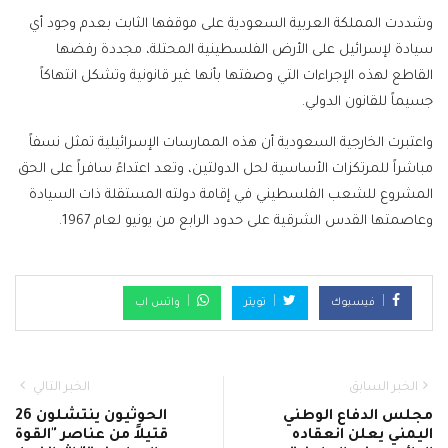
وشددت المملكة العربية السعودية على موقفها الثابت بعدم وجود أي
سيادة لإسرائيل على الأرض الفلسطينية المحتلة، مجددة رفضها
القاطع لهذه الإجراءات التي وصفتها بأنها غير قانونية وتشكل انتهاكاً
جسيماً للقانون الدولي.
واعتبرت الخارجية السعودية أن هذه الممارسات الإسرائيلية تمثل نسفاً
مباشراً للمرتكزات الأساسية لحل الدولتين، وتعد اعتداءً سافراً على الحق
المشروع للشعب الفلسطيني في إقامة دولته المستقلة ذات السيادة
وعاصمتها القدس الشرقية على حدود الرابع من يونيو لعام 1967.
فيسبوك
تويتر
واتس اب
الخبر السابق
الخبر التالي
مجلس الدفاع الوطني
الحوثيون ينتشلون 26
اليمني يعلن انعقاده
قتيلاً من عناصر "القوة