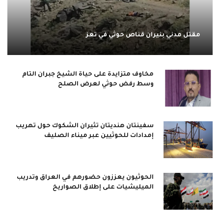
مقتل مدني بنيران قناص حوثي في تعز
مخاوف متزايدة على حياة الشيخ جبران التام
وسط رفض حوثي لعرض الصلح
سفينتان هنديتان تثيران الشكوك حول تهريب
إمدادات للحوثيين عبر ميناء الصليف
الحوثيون يعززون حضورهم في العراق وتدريب
الميليشيات على إطلاق الصواريخ