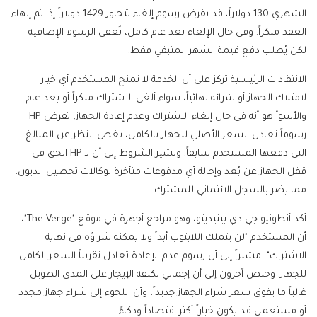
الشهري 130 دولاراً، قد يفرض رسوم إلغاء تتجاوز 1429 دولاراً إذا تم إنهاء
العقد مبكراً. وفي حال الإلغاء بعد عام كامل، تُعفى الرسوم الإضافية
لكن يُطلب دفع قيمة الشهر المتبقي فقط.
الانتقادات الرئيسية تركز على أن الخدمة لا تمنح المستخدم أي خيار
لامتلاك الجهاز أو شرائه نهائياً، سواء ألغى الاشتراك مبكراً أو بعد عام.
والأسوأ هو أنه في حال إلغاء الاشتراك وعدم إعادة الجهاز، تفرض HP
رسوماً تعادل السعر الأصلي للجهاز بالكامل، بغض النظر عن المبالغ
التي دفعها المستخدم سابقاً. وتشير الشروط إلى أن لـ HP الحق في
قفل الجهاز عن بُعد وإحالة أي مدفوعات متأخرة لوكالات تحصيل الديون،
مما يضر بالسجل الائتماني للمشترك.
أكد أنطونيو جي دي بينيديتو، وهو مراجع أجهزة في موقع "The Verge"،
أن المستخدم "لن يتملك اللابتوب أبداً ولا يمكنه شراؤه في نهاية
الاشتراك"، مشيراً إلى أن رسوم عدم الإعادة تعادل تقريباً السعر الكامل
للجهاز. وخلص آخرون إلى أن إجمالي تكلفة الإيجار على المدى الطويل
غالباً ما يفوق سعر شراء الجهاز جديداً، وأن اللجوء إلى شراء جهاز مجدد
أو مستعمل قد يكون خياراً أكثر اقتصاداً وذكاءً.