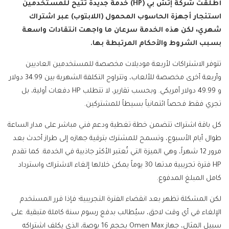
أطلقت شركة إتش بي (HP) خدمة جديدة تتيح للمستخدمين
استئجار أجهزة الحاسوب المحمول (اللابتوب) عبر اشتراك
شهري، لكن هذه الخدمة سرعان ما واجهت انتقادات واسعة
بسبب الشروط والأحكام المرتبطة بها.
تتوفر الاشتراكات لأربعة موديلات مخصصة للمستخدمين العاديين
وأربعة أخرى مخصصة للألعاب، وتتراوح التكلفة الشهرية بين 34.99 دولار
و 49.99 دولار أمريكي. وبحسب تقارير، لا تتطلب HP دفعات أولية، بل
تجري فقط فحصاً ائتمانياً بسيطاً للمشتركين.
كل باقة اشتراك تتضمن خطة تغطية ودعم فني مباشر على مدار الساعة
طوال أيام الأسبوع، وتسمح للمشترك بترقية جهازه إلى طراز أحدث بعد
مرور 12 شهراً، وهي الميزة التي تُعتبر الأكثر جاذبية في الخدمة. كما تقدم
HP فترة تجريبية مدتها 30 يوماً يمكن خلالها إلغاء الاشتراك واسترداد
كامل المبلغ المدفوع.
لكن المشكلة تظهر بعد انقضاء الفترة التجريبية؛ فإذا قرر المستخدم
الإلغاء في أي وقت لاحق، سيُطالب بدفع رسوم سنة كاملة متبقية. على
سبيل المثال، جهاز Omen Max بحجم 16 بوصة، الذي يكلف اشتراكه