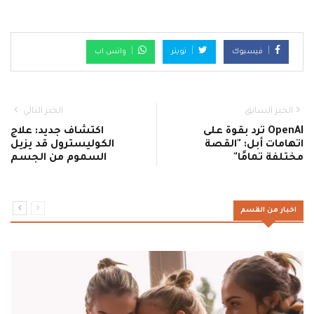
فيسبوك
تويتر
واتس اب
الخبر السابق
الخبر التالي
OpenAI ترد بقوة على
اكتشاف جديد: علاج
اتهامات أبل: "القصة
الكوليسترول قد يزيل
مختلفة تمامًا"
السموم من الجسم
اخبار من القسم