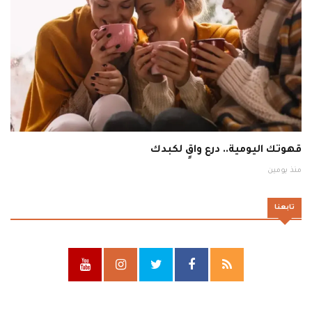
قهوتك اليومية.. درع واقٍ لكبدك
منذ يومين
تابعنا