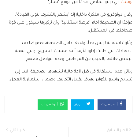
بوست
في يونيو الماضي قادمًا من موقع "تمبلر".
وقال دونوفريو في مذكرة داخلية إنه "يشعر بالتشرف لتولي القيادة"،
مؤكدًا أن الصحيفة أمام "فرصة استثنائية" وأن تركيزها سيكون على قوة
صحافتها في المستقبل.
وأثارت استقالة لويس جدلًا واسعًا داخل الصحيفة، خصوصًا بعد
الانتقادات التي طالت إدارة الأزمة أثناء عمليات التسريح، والتي اتهمه
البعض خلالها بالغياب عن الموظفين وعدم التواصل معهم.
وتأتي هذه الاستقالة في ظل أزمة مالية تشهدها الصحيفة، أدت إلى
تسريح واسع للكوادر بهدف تقليل التكاليف وضمان استمرارية العمل.
فيسبوك
تويتر
واتس اب
الخبر السابق
الخبر التالي