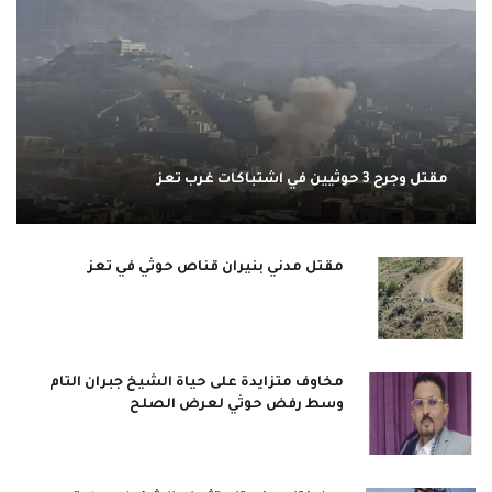
مقتل وجرح 3 حوثيين في اشتباكات غرب تعز
مقتل مدني بنيران قناص حوثي في تعز
مخاوف متزايدة على حياة الشيخ جبران التام
وسط رفض حوثي لعرض الصلح