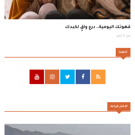
قهوتك اليومية.. درع واقٍ لكبدك
منذ 3 أيام
تابعنا
الاكثر قراءة