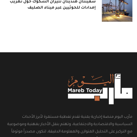
سفينتان هنديتان تثيران الشكوك حول تهريب
إمدادات للحوثيين عبر ميناء الصليف
مأرب اليوم منصة إخبارية يمنية تقدم تغطية مستمرة لأبرز الأحداث
السياسية والاقتصادية والاجتماعية، وتهتم بنقل الأخبار بمهنية وموضوعية
مع التركيز على التحليل المتوازن والمعلومة الدقيقة، لتكون مصدراً موثوقاً