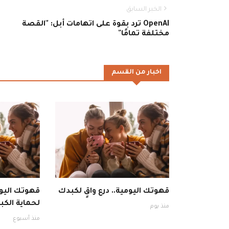
الخبر السابق
OpenAI ترد بقوة على اتهامات أبل: "القصة
مختلفة تمامًا"
اخبار من القسم
قهوتك اليومية.. درع واقٍ لكبدك
قهوتك اليوم
لحماية الكبد
منذ يوم
منذ أسبوع