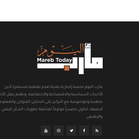
مأرب اليوم منصة إخبارية يمنية تقدم تغطية مستمرة لأبرز
الأحداث السياسية والاقتصادية والاجتماعية، وتهتم بنقل الأخب
بمهنية وموضوعية مع التركيز على التحليل المتوازن والمعلوم
الدقيقة، لتكون مصدراً موثوقاً لمتابعة تطورات الشأن اليمني
والإقليمي.