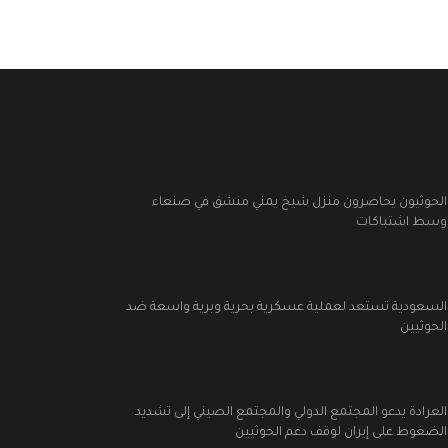
الحوثيون يحاصرون منزل شيخ يمني منشق في صنعاء
وسط اشتباكات
السعودية تستعد لعملية عسكرية بحرية وبرية واسعة ضد
الحوثيين
العرادة يدعو المجتمع الدولي والمجتمع الصيني إلى تشديد
الضغوط على إيران لوقف دعم الحوثيين