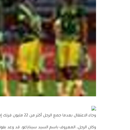
وجاء الاعتقال بعدما جمع الرجل أكثر من 22 مليون فرنك إفريقي (نحو 39 ألف دولار)، حسبما أفادت مصادر محلية.
وكان الرجل، المعروف باسم السيد سيناياغو، قد وعد بفوز