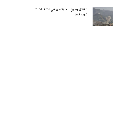
مقتل وجرح 3 حوثيين في اشتباكات
غرب تعز