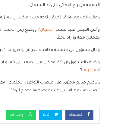
الجمعة من ربع النهائي على يد السنغال.
وعقب الهزيمة بهدف نظيف، توجه حشد غاضب إلى منزله، 
وألقي القبض عليه بتهمة "
الاحتيال
"، ووضع رهن الاحتجاز 
يعملان معه وزاراه لاحقا.
وقال مسؤول في مصلحة مكافحة الجرائم الإلكترونية لـ"فرا
وأضاف المسؤول أن توقيفه كان من الصعب أن يتم لو ا
أمم إفريقيا
".
وأوضح صانع محتوى على منصات التواصل الاجتماعي مقرب
"نصب نفسه عرافا بين عشية وضحاها وجمع ثروة".
فيسبوك
تويتر
واتس اب