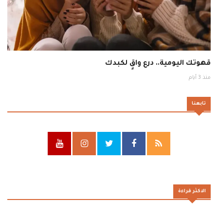
قهوتك اليومية.. درع واقٍ لكبدك
منذ 3 أيام
تابعنا
الاكثر قراءة