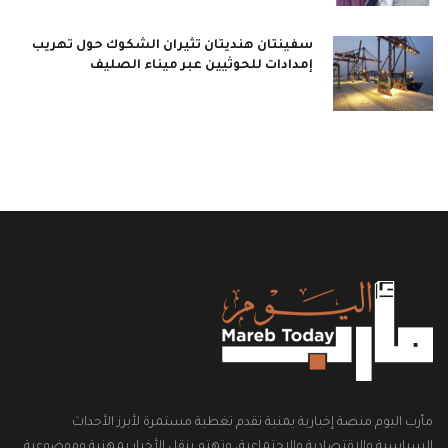
سفينتان هنديتان تثيران الشكوك حول تهريب
إمدادات للحوثيين عبر ميناء الصليف
مأرب اليوم منصة إخبارية يمنية تقدم تغطية مستمرة لأبرز الأحداث
السياسية والاقتصادية والاجتماعية، وتهتم بنقل الأخبار بمهنية وموضوعية