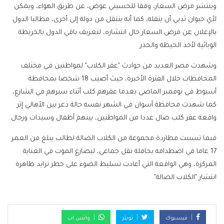
وينتشر مرض السعار، وفقا للحسيني عوض، عن طريق الهواء، ويمكن
لأي حيوان ثديي أن ينقله، كما أنه ينتقل من دولة إلى أخرى، مطالبا الدول
بالإعلان عن مرض السعار حال انتشاره، لتعريف باقي الدول بالخريطة
الوبائية لأخذ الحيطة والحذر.
وشهدت مصر العديد من حوادث "عقر الكلاب" لمواطنين في مختلف
المحافظات خلال الفترة الأخيرة، حيث أصيب 18 شخصا بمحافظة
أسيوط في نوفمبر الماضي بعدما عقرهم كلب أثناء سيرهم في الشارع،
كما شهدت محافظة أسوان في الشهر نفسه حالة ذعر بين الأهالي إثر
واقعة عقر كلب ضال عددا من المواطنين، بينهم أطفال وسيدات ورجال.
فيما تسببت مطاردة مجموعة من الكلاب الضالة لطالب يبلغ من العمر
17 عاما في اصطدامه بحافلة نقل جماعي، ليصارع الموت في العناية
المركزة، وهي الواقعة التي أعادت تسليط الضوء على خطر تزايد ظاهرة
انتشار "الكلاب الضالة".
فيسبوك
تويتر
واتس اب