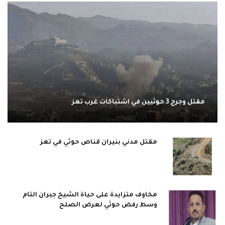
مقتل وجرح 3 حوثيين في اشتباكات غرب تعز
مقتل مدني بنيران قناص حوثي في تعز
مخاوف متزايدة على حياة الشيخ جبران التام
وسط رفض حوثي لعرض الصلح