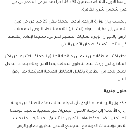
يومها الأول، الثلاثاء، بتحصين 293 كلبا حرا ضد مرض السعار في حي
عين شمس شرق القاهرة.
وبحسب بيان لوزارة الزراعة، قامت الحملة بنقل 25 كلبا من حي عين
شمس إلى مقرات الإيواء (الشلاتر) التابعة للاتحاد النوعي لجمعيات
الرفق بالحيوان، لإجراء عمليات التعقيم الجراحي، تمهيدا لإعادة إطلاقها
في بيئتها الأصلية لضمان التوازن البيئي.
وجاء اختيار منطقة عين شمس كنقطة انطلاق للحملة، باعتبارها من أكثر
المناطق التي وردت منها شكاوى متعلقة بهذا الأمر، وذلك بهدف التدخل
المبكر للحد من الظاهرة وتقليل المخاطر الصحية المرتبطة بها، وفق
البيان.
حلول جذرية
وأكد وزير الزراعة علاء فاروق، أن الدولة انتقلت بهذه الحملة من مرحلة
"إدارة الأزمات" إلى مرحلة "الحلول الجذرية"، عبر منهجية عالمية، موضحا
أنها تمثل أيضا نموذجا هاما للتعاون والتنسيق المشترك، بما يجسد
تلاحم مؤسسات الدولة مع المجتمع المدني لتطبيق معايير الرفق