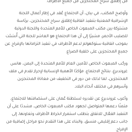
من إطلاق سراح المحتجزين من جميع الأطراف.
وأوضح المكتب، في بيان، أن الاجتماع عُقد في إطار أعمال اللجنة
الإشرافية المعنية بتنفيذ اتفاقية إطلاق سراح المحتجزين، برئاسة
مشتركة بين مكتب المبعوث الخاص للأمم المتحدة واللجنة الدولية
للصليب الأحمر، مشيرًا إلى أن هذا الاجتماع هو العاشر للجنة التي أُنشئت
بموجب اتفاقية ستوكهولم لدعم الأطراف في تنفيذ التزاماتها بالإفراج عن
جميع المحتجزين على خلفية الصراع.
ورحّب المبعوث الخاص للأمين العام للأمم المتحدة إلى اليمن، هانس
غروندبرغ، بنتائج الاجتماع، مؤكدًا الأهمية الإنسانية لإحراز تقدم في ملف
المحتجزين، لما لذلك من دور في التخفيف من معاناة المحتجزين
وأسرهم في مختلف أنحاء البلاد.
وأعرب غروندبرغ عن تقديره لسلطنة عُمان على استضافتها للاجتماع،
مثمنًا دعمها المتواصل لجهود مكتب المبعوث الخاص، مشددًا على أن
التنفيذ الفعّال للاتفاق يتطلب استمرار انخراط الأطراف وتعاونها، إلى
جانب دعم إقليمي منسق، والبناء على هذا التقدم نحو مراحل إضافية من
الإفراج.