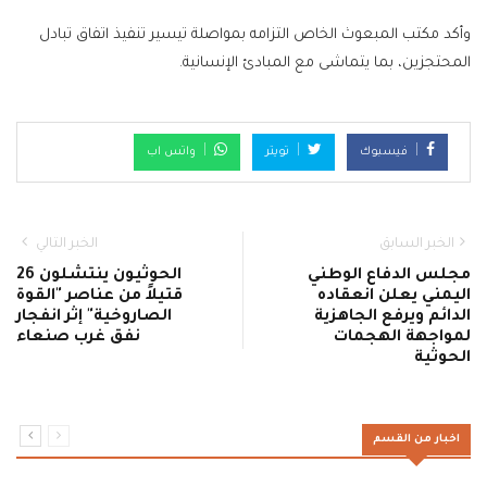
وأكد مكتب المبعوث الخاص التزامه بمواصلة تيسير تنفيذ اتفاق تبادل
المحتجزين، بما يتماشى مع المبادئ الإنسانية.
فيسبوك
تويتر
واتس اب
الخبر السابق
الخبر التالي
مجلس الدفاع الوطني
الحوثيون ينتشلون 26
اليمني يعلن انعقاده
قتيلاً من عناصر "القوة
الدائم ويرفع الجاهزية
الصاروخية" إثر انفجار
لمواجهة الهجمات
نفق غرب صنعاء
الحوثية
اخبار من القسم