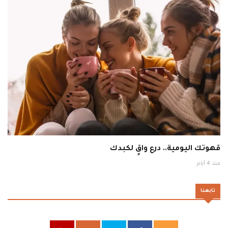
قهوتك اليومية.. درع واقٍ لكبدك
منذ 4 أيام
تابعنا