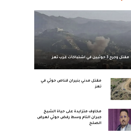
مقتل وجرح 3 حوثيين في اشتباكات غرب تعز
مقتل مدني بنيران قناص حوثي في
تعز
مخاوف متزايدة على حياة الشيخ
جبران التام وسط رفض حوثي لعرض
الصلح