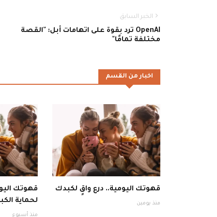
الخبر السابق
OpenAI ترد بقوة على اتهامات أبل: "القصة
مختلفة تمامًا"
اخبار من القسم
قهوتك اليومية.. درع واقٍ لكبدك
قهوتك اليوم
لحماية الكبد
منذ يومين
منذ أسبوع