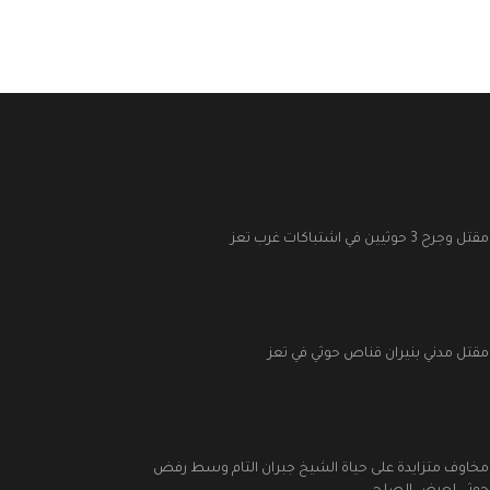
مقتل وجرح 3 حوثيين في اشتباكات غرب تعز
مقتل مدني بنيران قناص حوثي في تعز
مخاوف متزايدة على حياة الشيخ جبران التام وسط رفض