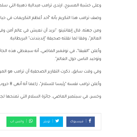
وعلى خشبة المسرح، ارتدى ترامب ميدالية ذهبية التي سلمها 
وصف ترامب هذا التكريم بأنه "أحد أعظم التكريمات في حياته
ومن جهته، قال إنفانتينو: "نريد أن نعيش في عالم آمن وفي 
العالم"، وفقا لما نقلته صحيفة "إندبندنت" البريطانية.
وأعلن "الفيفا"، في نوفمبر الماضي، أنه سيعطي هذه الجائز
وتوحيد الناس حول العالم".
وفي وقت سابق، ذكرت التقارير الصحفية أن ترامب هو المرشح 
وأعلن ترامب نفسه "رئيسا للسلام"، زاعما أنه أنهى 8 حروب في 9 أشهر.
وخسر، في سبتمبر الماضي، جائزة السلام التي تمنحها لجنة ن
فيسبوك
تويتر
واتس اب