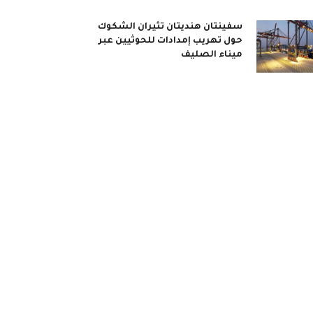
سفينتان هنديتان تثيران الشكوك
حول تهريب إمدادات للحوثيين عبر
ميناء الصليف