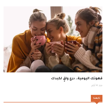
قهوتك اليومية.. درع واقٍ لكبدك
منذ 4 أيام
تابعنا