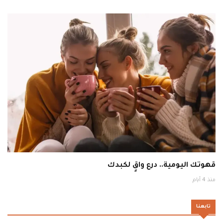
قهوتك اليومية.. درع واقٍ لكبدك
منذ 4 أيام
تابعنا