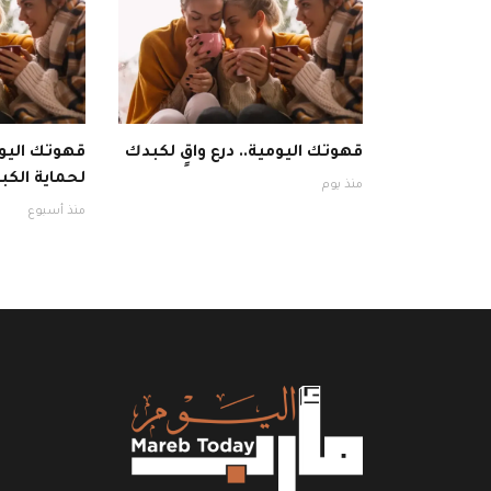
قهوتك اليومية.. درع واقٍ لكبدك
قهوتك اليوم
لحماية الكبد
منذ يوم
منذ أسبوع