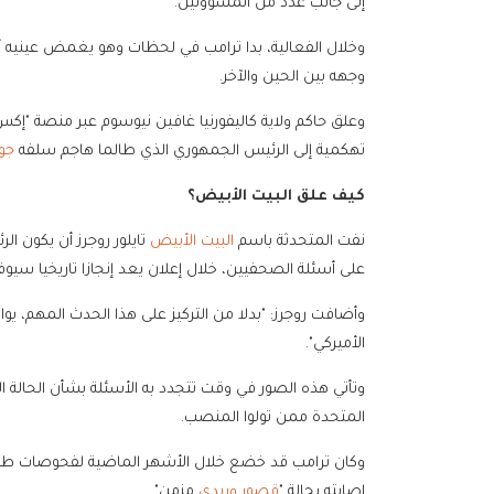
إلى جانب عدد من المسؤولين.
وخلال الفعالية، بدا ترامب في لحظات وهو يغمض عينيه أو ر
وجهه بين الحين والآخر.
وعلق حاكم ولاية كاليفورنيا غافين نيوسوم عبر منصة "إكس
تهكمية إلى الرئيس الجمهوري الذي طالما هاجم سلفه
جو 
كيف علق البيت الأبيض؟
نفت المتحدثة باسم
البيت الأبيض
تايلور روجرز أن يكون ا
على أسئلة الصحفيين، خلال إعلان يعد إنجازا تاريخيا سيوفر
وأضافت روجرز: "بدلا من التركيز على هذا الحدث المهم، يوا
الأميركي".
وتأتي هذه الصور في وقت تتجدد به الأسئلة بشأن الحالة الص
المتحدة ممن تولوا المنصب.
وكان ترامب قد خضع خلال الأشهر الماضية لفحوصات طبي
إصابته بحالة "
قصور وريدي
مزمن".