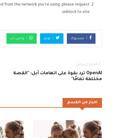
ed from the network you're using, please request
unblock to site.
فيسبوك
تويتر
واتس اب
الخبر السابق
OpenAI ترد بقوة على اتهامات أبل: "القصة
مختلفة تمامًا"
اخبار من القسم