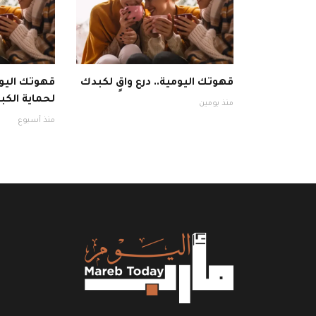
قهوتك اليومية.. درع واقٍ لكبدك
قهوتك اليوم
لحماية الكبد
منذ يومين
منذ أسبوع