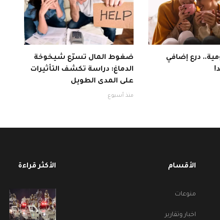
ية.. درع إضافي
ضغوط المال تسرّع شيخوخة
!
الدماغ: دراسة تكشف التأثيرات
على المدى الطويل
منذ أسبوع
الأقسام
الأكثر قراءة
منوعات
اخبار وتقارير