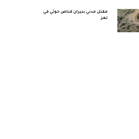
مقتل مدني بنيران قناص حوثي في
تعز