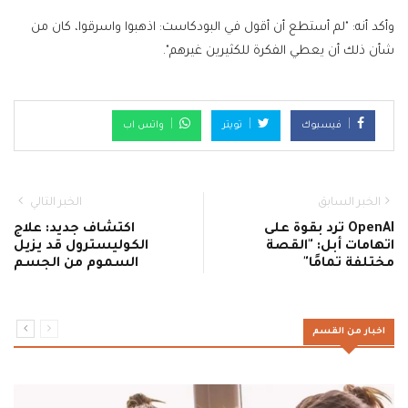
وأكد أنه: "لم أستطع أن أقول في البودكاست: اذهبوا واسرقوا، كان من
شأن ذلك أن يعطي الفكرة للكثيرين غيرهم".
فيسبوك
تويتر
واتس اب
الخبر السابق
الخبر التالي
OpenAI ترد بقوة على
اكتشاف جديد: علاج
اتهامات أبل: "القصة
الكوليسترول قد يزيل
مختلفة تمامًا"
السموم من الجسم
اخبار من القسم