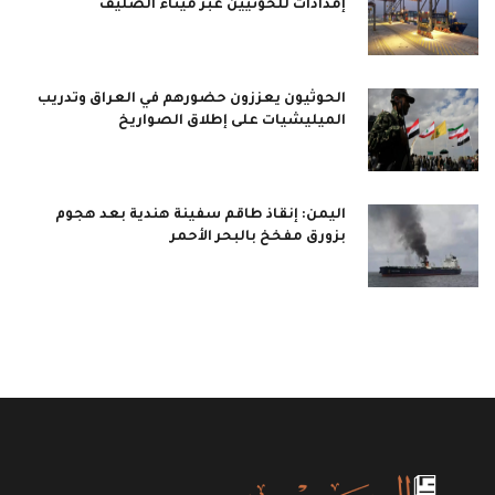
إمدادات للحوثيين عبر ميناء الصليف
الحوثيون يعززون حضورهم في العراق وتدريب
الميليشيات على إطلاق الصواريخ
اليمن: إنقاذ طاقم سفينة هندية بعد هجوم
بزورق مفخخ بالبحر الأحمر