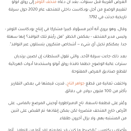
العرض القريبة قبل سنوات، بعد أن دعاه
متحف اللوفر
إلى رواق أبولو
لتقييم الوضع من أجل بودكاست داخلي للمتحف عام 2020 حول سرقة
تاريخية حدثت في 1792.
وقال، وهو يروي أنه أخبر مسؤولا كبيرا مشاركا في إنتاج بودكاست اللوفر -
وليس مدير المتحف - بمكمن الخطر: "هل رأيتم تلك النوافذ؟ إنها سهلة
جدا. يمكنكم تخيل أي شيء — أشخاص متنكرون يتسللون عبر النوافذ".
بعد ذلك جاءت سرقة الأحد، والتي تقول السلطات إن لصين يرتديان
سترات عالية الوضوح حطما نافذة رواق أبولو واستخدما أدوات كهربائية
لقطع صناديق العرض المفتوحة.
واختفت ثمانية من قطع
جواهر التاج
، قدرت قيمتها في بعض التقارير
بأكثر من 100 مليون دولار، في دقائق.
وعُثر على قطعة تاسعة، تاج الامبراطورة أوجيني المرصع بالماس، على
الأرض خارج المتحف متضررة لكن يمكن إنقاذها؛ تم القبض على اثنين
من المشتبه بهم، ولا يزال آخرون طلقاء.
وأضاف ديكلوس: "بالضبط ما كنت قد توقعته. لقد أتوا من النوافذ.. أتوا،