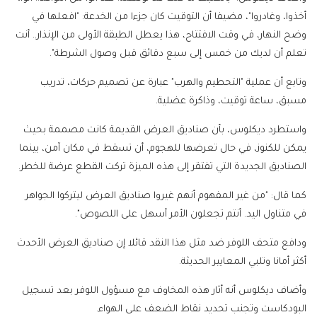
أخذوا، وغادروا"، مضيفا أن التوقيت كان جزءا من الخدعة: "افعلها في
وضح النهار، في وقت الافتتاح، هذا يعطل الطبقة الأولى من الإنذار.. أنت
تعلم أن لديك من خمس إلى سبع دقائق قبل وصول الشرطة".
وتابع أن عملية "التحطيم والهرب" عبارة عن تصميم حركات، تدريب
مسبق، ساعة توقيت، وذاكرة عضلية.
واستطرد ديكلوس، بأن صناديق العرض القديمة كانت مصممة بحيث
يمكن للكنوز، في حال تعرضها للهجوم، أن تسقط في مكان آمن، بينما
الصناديق الجديدة التي تفتقر إلى هذه الميزة تركت القطع عرضة للخطر.
كما قال: "من غير المفهوم أنهم غيروا صناديق العرض ليتركوا الجواهر
في متناول اليد. أنتم تجعلون الأمر أسهل على اللصوص".
ودافع متحف اللوفر ضد مثل هذا النقد قائلا إن صناديق العرض الأحدث
أكثر أمانا وتلبي المعايير الحديثة.
وأضاف ديكلوس أنه أثار هذه المخاوف مع مسؤول اللوفر بعد تسجيل
البودكاست وتجنب تحديد نقاط الضعف على الهواء.