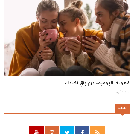
قهوتك اليومية.. درع واقٍ لكبدك
منذ 4 أيام
تابعنا