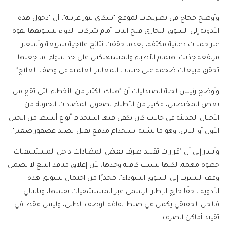
وأوضح حجاج في تصريحات لموقع "سكاي نيوز عربية"، أن "دخول هذه
الأدوية إلى السوق التجاري فتح الباب أمام شركات الدواء لتسويقها بقوة
عبر حملات دعائية مكثفة، بعدما حققت نتائج علاجية سريعة وأسعارا
مرتفعة جذبت اهتمام الأطباء والمستهلكين على حد سواء، ما جعلها
تحقق مبيعات ضخمة على حساب المعايير العلمية في وصف العلاج".
وأوضح رئيس لجنة الصيدليات أن "هناك الكثير من الأخطاء التي تقع من
بعض المختصين، فكثير من الأطباء يصفون المضادات الحيوية من
الأجيال الحديثة في حالات كان يكفي فيها استخدام أنواع أبسط من الجيل
الأول أو الثاني، وهو ما يشبه استخدام مدفع ثقيل لصيد عصفور صغير".
وأشار إلى أن "قرارات تقييد صرف بعض المضادات داخل المستشفيات
خطوة مهمة، لكنها ليست كافية وحدها، لأن إغلاق منافذ البيع لا يضمن
وقف التسرب إلى السوق السوداء"، محذرًا من احتمال تسويق هذه
الأدوية لاحقًا خارج الإطار الرسمي عبر المستشفيات نفسها، وبالتالي
فالحل الحقيقي يكمن في ضبط ثقافة الوصف الطبي، وليس فقط في
تقييد أماكن الصرف.