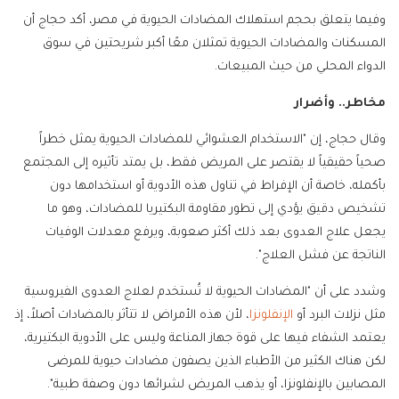
وفيما يتعلق بحجم استهلاك المضادات الحيوية في مصر، أكد حجاج أن
المسكنات والمضادات الحيوية تمثلان معًا أكبر شريحتين في سوق
الدواء المحلي من حيث المبيعات.
مخاطر.. وأضرار
وقال حجاج، إن "الاستخدام العشوائي للمضادات الحيوية يمثل خطراً
صحياً حقيقياً لا يقتصر على المريض فقط، بل يمتد تأثيره إلى المجتمع
بأكمله، خاصة أن الإفراط في تناول هذه الأدوية أو استخدامها دون
تشخيص دقيق يؤدي إلى تطور مقاومة البكتيريا للمضادات، وهو ما
يجعل علاج العدوى بعد ذلك أكثر صعوبة، ويرفع معدلات الوفيات
الناتجة عن فشل العلاج".
وشدد على أن "المضادات الحيوية لا تُستخدم لعلاج العدوى الفيروسية
مثل نزلات البرد أو
الإنفلونزا
، لأن هذه الأمراض لا تتأثر بالمضادات أصلاً، إذ
يعتمد الشفاء فيها على قوة جهاز المناعة وليس على الأدوية البكتيرية،
لكن هناك الكثير من الأطباء الذين يصفون مضادات حيوية للمرضى
المصابين بالإنفلونزا، أو يذهب المريض لشرائها دون وصفة طبية".