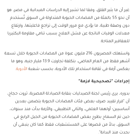
غير أن ما يثير القلق، وفقا لما تشير إليه الدراسات الميدانية في مصر، هو
أن نحو 55 بالمئة من المضادات الحيوية المتداولة في السوق تُستخدم
دون وصفة طبية، ما يؤدي مع مرور الوقت إلى تراجع فاعليتها، وارتفاع
معدلات الوفيات الناتجة عن فشل العلاج بسبب تنامي مقاومة البكتيريا
للعقاقير المتاحة.
واستهلك المصريون 216 مليون عبوة من المضادات الحيوية خلال تسعة
أشهر فقط من العام الماضي، بتكلفة تجاوزت 13.9 مليار جنيه، وهو ما
يعكس أزمة في ثقافة استخدام تلك الأدوية، بحسب شعبة
الأدوية
.
إجراءات "تصحيحية لازمة"
بدوره، يرى رئيس لجنة الصيدليات بنقابة الصيادلة المصرية، ثروت حجاج،
أن "قرار تقييد صرف بعض فئات المضادات الحيوية يتضمن بعدين
أساسيين؛ أولهما العلمي، والثاني التطبيقي، والأزمة بدأت منذ سنوات،
حين تم السماح بطرح بعض المضادات الحيوية من الجيل الرابع في
السوق، بدلاً من قصرها على المستشفيات فقط كما كان ينبغي أن
يحدث منذ البداية".