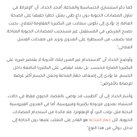
كما ذكر استشاري الحساسية والمناعة، أمجد الحداد، أن "الإفراط في
تناول المضادات الحيوية دون داعٍ طبي يمثل خطرا حقيقيا على الصحة
العامة، إذ يؤدي إلى تكوين سلالات من البكتيريا المقاومة للعلاج، بحيث
يصبح المريض في المستقبل غير مستجيب للمضادات الحيوية المتاحة،
مما يصعب من السيطرة على العدوى ويزيد من معدلات الفشل
العلاجي".
وأوضح الحداد أن "الاستخدام غير المبرر لتلك الأدوية لا يقتصر ضرره على
البكتيريا الضارة فحسب، بل يمتد ليقضي على البكتيريا النافعة داخل
الجسم، ما يؤدي إلى إضعاف جهاز المناعة وجعل الجسم أكثر عرضة
للإصابة بالأمراض".
وأشار الحداد إلى أن "الطبيب قد يوصي بالمضاد الحيوي فقط في حالات
الاشتباه بعدوى مزدوجة بكتيرية وفيروسية، أما في العدوى الفيروسية
البحتة مثل نزلات البرد أو الإنفلونزا، فلا فائدة من استخدام المضادات
الحيوية، لأن
جهاز المناعة
هو القادر على التغلب عليها دون الحاجة إلى
تدخل دوائي من هذا النوع".