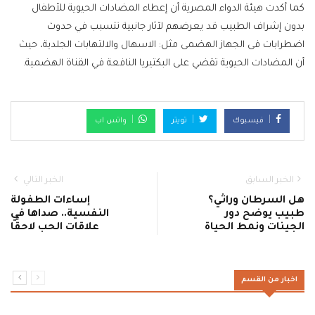
كما أكدت هيئة الدواء المصرية أن إعطاء المضادات الحيوية للأطفال
بدون إشراف الطبيب قد يعرضهم لآثار جانبية تتسبب في حدوث
اضطرابات فى الجهاز الهضمى مثل: الاسهال والالتهابات الجلدية، حيث
أن المضادات الحيوية تقضي على البكتيريا النافعة في القناة الهضمية.
فيسبوك
تويتر
واتس اب
الخبر السابق
الخبر التالي
هل السرطان وراثي؟
إساءات الطفولة
طبيب يوضح دور
النفسية.. صداها في
الجينات ونمط الحياة
علاقات الحب لاحقًا
اخبار من القسم