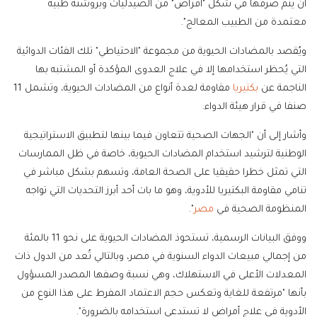
أن يتم صرفها في شكل "أقراص" من الصيدليات وبروشتة طبية
معتمدة من الطبيب المعالج".
ويُقصد بالمضادات الحيوية من مجموعة "الاحتياطي" تلك الفئات الدوائية
التي يُحظر استخدامها إلا في علاج العدوى المؤكدة أو المشتبه بها
الناجمة عن
بكتيريا
مقاومة لعدة أنواع من المضادات الحيوية، وتشمل 11
صنفا في قرار هيئة الدواء.
وأشار إلى أن "الجهات الصحية تتعاون فيما بينها لتطبيق الاستراتيجية
الوطنية لترشيد استخدام المضادات الحيوية، خاصة في ظل الممارسات
التي تمثل خطرا حقيقيا على الصحة العامة، وتسهم بشكل مباشر في
تنامي مقاومة البكتيريا للأدوية، وهو ما بات أحد أبرز التحديات التي تواجه
المنظومة الصحية في
مصر
".
ووفق البيانات الرسمية، تستحوذ المضادات الحيوية على نحو 11 بالمئة
من إجمالي مبيعات الدواء السنوية في مصر، وبالتالي تُعد من الدول ذات
المعدلات الأعلى في الاستهلاك، وهي نسبة وصفها المصدر المسؤول
بأنها "مرتفعة للغاية وتعكس حجم الاعتماد المفرط على هذا النوع من
الأدوية في علاج أمراض لا تستدعي استخدامه بالضرورة".