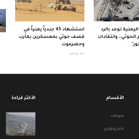
 اليمنية توعد بالرد
استشهاد 45 جندياً يمنياً في
الحوثي.. وانتقادات
قصف حوثي بمعسكرين بمأرب
ور"
وحضرموت
منذ يومين
الأقسام
الأكثر قراءة
منوعات
اخبار وتقارير