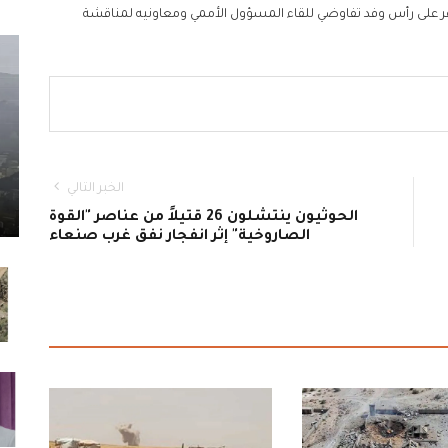
ر على رأس وفد تفاوضي للقاء المسؤول الأممي ومعاونيه لمناقشة
الخبر التالي
الحوثيون ينتشلون 26 قتيلاً من عناصر "القوة
الصاروخية" إثر انفجار نفق غرب صنعاء