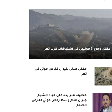
مقتل وجرح 3 حوثيين في اشتباكات غرب تعز
مقتل مدني بنيران قناص حوثي في
تعز
مخاوف متزايدة على حياة الشيخ
جبران التام وسط رفض حوثي لعرض
الصلح