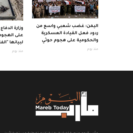
اليمن: غضب شعبي واسع من
وزارة الدفاع
ردود فعل القيادة العسكرية
على الهجوم 
والحكومية على هجوم حوثي
لبيانها "الفت
منذ يوم
منذ يوم