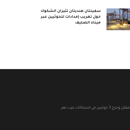
سفينتان هنديتان تثيران الشكوك
حول تهريب إمدادات للحوثيين عبر
ميناء الصليف
مقتل وجرح 3 حوثيين في اشتباكات غرب تعز