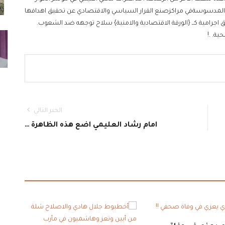
سترة المدسوسةفي مراكزصنع القرار السياسي والاقتصادي عن تحقيق اهدافها
اجرامية كــ {الورقة الاقتصادية والامنية} سلاح توجهه ضد الشعوب.
ة. .!
الخبر التالي
امام رشاد العليمي اضع هذه الظاهرة …