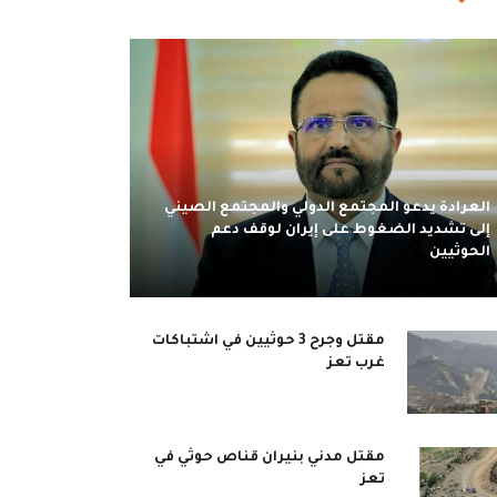
العرادة يدعو المجتمع الدولي والمجتمع الصيني
إلى تشديد الضغوط على إيران لوقف دعم
الحوثيين
مقتل وجرح 3 حوثيين في اشتباكات
غرب تعز
مقتل مدني بنيران قناص حوثي في
تعز