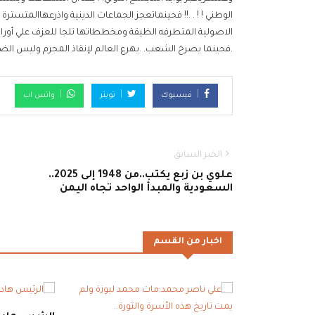
الوطني ! ! . .!! فحينماتعجز الجماعات الدينية واذرعهاالمت
الاصولية المتطرفه الظيقة ومخططاتها تلجا للعزف علي أوراق 
.فحينما يصرخ الشعب. .يهرع العالم لإنقاذ المجرم وليس الضحي
فيسبوك
تويتر
واتس اب
الخبر السابق
علوي بن زبع يكتب..من 1948 إلى 2025..
السعودية والمبدأ الواحد تجاه اليمن
اخبار من القسم