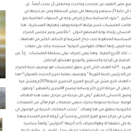
لجميع غض الطرف عن مايحدث وماحدث ومايمكن أن يحدث أيضاً.. بل
الجميعُ كان عوناً للعصابات الإيرانية لتوسها في 2011 م وصولا الي نكبة 21 سبتمبر وتربعها علي عرش السلطة ومن ثم تدرجها في
ري ..! بارود الانسانية سلاح إجرامي وجه في السنوات الماضية نحو
عت المليشيات كسر عزلتها الدولية ووقف إنهيارها العسكرية ، هذا
نساني بإتجاه بوابة المجتمع الدولي. .! بالأمس وعبر مجلس الخبراء
لسياسية المنظوية تحت جناح الشرعية او التحالف الكثير من اهدافها ،
عدة اليمن بإنها انتهاك للقوانيين الدولية" مستندة بذلك علي ملفات
 تلك الأذرع الخفية. .وهذا يعني اعتراف دولي بسلطة المليشيات. . إذاً..من
لامتياز في الإدارة والتشغيل والتوزيع لهشتاق الإحتلال
ـره. .!! أما الهدف الثاني الذي تحقق للمليشيات هو توصيف لجنة الخبراء
ة. وتوصيف أخر بأنه رئيس للجنة الثورية! " وتوصيف عملية تحرير الحديده بالعدوان! ! هذا
يعني ..بأن الجماعات الدينيةبشقيها حققت اسمي اهدافها،ذلك الهدف الذي فشل في الربيع العبري التدميري للدولة2011م وفشل مرة
ر انتقل الي مرحلة اخري اكثر وسامه ليصبح #التحرير_بالتقطير. ! وتطور
ضع_الانساني_الخطير. ! وفي كل مرحلة من مراحل تنفيذ هذه الاهداف
قومية. سيادية مدعومة بتحرك شعبي متصلة بــ كوم هائل من الصفحات
لكترونية تنطلق من هنا وهناك. " نجحت الجماعات الدينية في الوصول الي
جئ في مراكز صنع القرار الخارجي وتحديداً في أروقة الامم المتحدة.وبهذا
ة علي تحقيقة الآ وهوالاعتراف بأحد أذرعها "الحوثيين" واقعاً سياسيا
دة شقها الأخر من الرضاعة اخذ اعتراف محلي اقليمي في مؤتمر الحوار