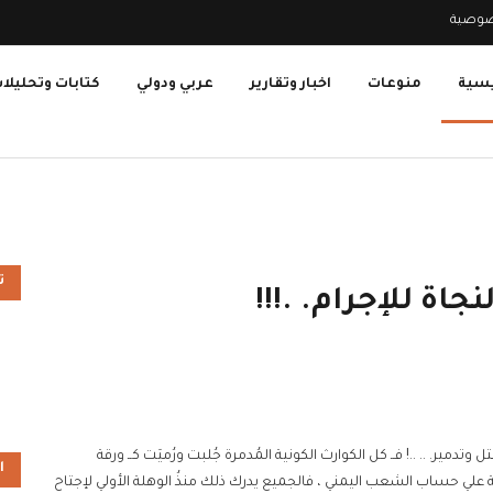
صوصية
يسية
منوعات
اخبار وتقارير
عربي ودولي
كتابات وتحليلا
ت
ة للإجرام. .!!!
مير. .. ..! فــ كل الكوارث الكونية المُدمرة جُلبت ورُميَت كــ ورقة
ا
ساب الشعب اليمني ، فالجميع يدرك ذلك منذُ الوهلة الأولي لإجتاح