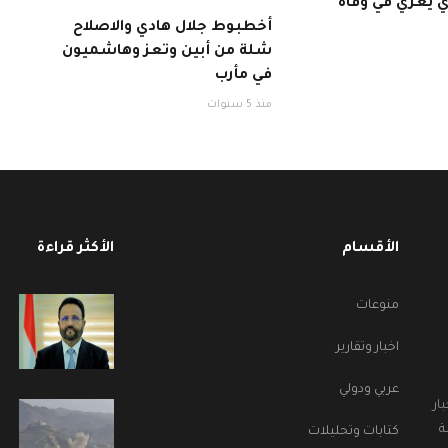
ي يعزي في وفاة
أخطبوط جلال هادي والاصلاح
شلة من أبين وتعز وهاشميون
في مأرب
منذ 5 سنوات
الأقسام
الأكثر قراءة
منوعات
اخبار وتقارير
عربي ودولي
ار
ة
كتابات وتحليلات