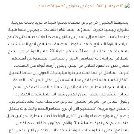
يستيقظ اليمنيون كل يوم في صنعاء ليجدوا شيئا ما غريبا يحدث تدريجيا،
فشوارع رئيسية تغيرت أسماؤها، بينما تقام احتفالات لا يعرفون عنها شيئا،
وعندما يذهب أطفالهم إلى المدارس يلقنون مصطلحات دخيلة تحتل كتبهم
الدراسية بقوة السلاح. فبعد سقوط العاصمة اليمنية في أيدي الميليشيات
المتمردة الموالية لإيران، يوم 21 سبتمبر عام 2014، عمل الحوثيون على نسخ
المظاهر الإيرانية ذات الطابعين الديني والسياسي، ليصنعوا من أنفسهم
حصان طروادة لنفوذ الملالي في اليمن. وبمرور أربعة أعوام على الانقلاب،
تحولت المناطق الواقعة تحت سيطرة ميليشيات الحوثي إلى ساحة لتطبيق
الأفكار الخمينية المتطرفة في عملية تهدف إلى إدخال اليمن تحت العباءة
الإيرانية السوداء. مظاهر دخيلة وبألوان تشبه تلك المستخدمة في العلم
الإيراني، تنتشر على بعض جدران المباني شعارات الميليشيات المتمردة،
ويقول القيادي في المؤتمر الشعبي العام في محافظة حجة، فهد دهشوش،
لـ"سكاي نيوز عربية": "تستطيع الآن أن ترى مظاهر اللطم والبكائيات بشكل
واضح في شوارع صنعاء والمدن الأخرى الواقعة تحت سيطرة الحوثيين خلال
احتفالات لم نكن نعرف عنها شيئا". وأقام الحوثيون احتفالات دخيلة على
المجتمع اليمني دينيا وسياسيا، وقد نسخوا ذات الطقوس الإيرانية من رفع