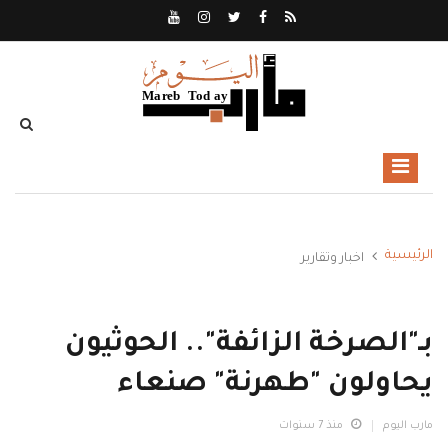
الرئيسية
اخبار وتقارير
بـ"الصرخة الزائفة".. الحوثيون
يحاولون "طهرنة" صنعاء
مارب اليوم
منذ 7 سنوات