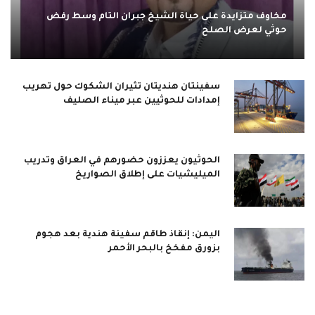
مخاوف متزايدة على حياة الشيخ جبران التام وسط رفض
حوثي لعرض الصلح
سفينتان هنديتان تثيران الشكوك حول تهريب
إمدادات للحوثيين عبر ميناء الصليف
الحوثيون يعززون حضورهم في العراق وتدريب
الميليشيات على إطلاق الصواريخ
اليمن: إنقاذ طاقم سفينة هندية بعد هجوم
بزورق مفخخ بالبحر الأحمر