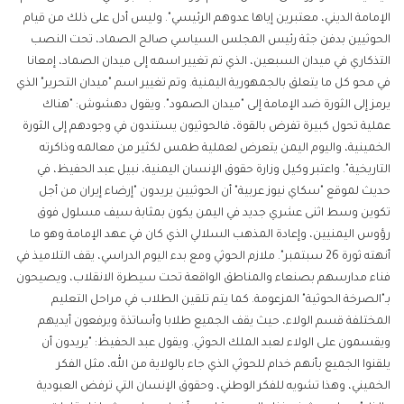
الإمامة الديني، معتبرين إياها عدوهم الرئيسي". وليس أدل على ذلك من قيام
الحوثيين بدفن جثة رئيس المجلس السياسي صالح الصماد، تحت النصب
التذكاري في ميدان السبعين، الذي تم تغيير اسمه إلى ميدان الصماد، إمعانا
في محو كل ما يتعلق بالجمهورية اليمنية. وتم تغيير اسم "ميدان التحرير" الذي
يرمز إلى الثورة ضد الإمامة إلى "ميدان الصمود". ويقول دهشوش: "هناك
عملية تحول كبيرة تفرض بالقوة، فالحوثيون يستندون في وجودهم إلى الثورة
الخمينية، واليوم اليمن يتعرض لعملية طمس لكثير من معالمه وذاكرته
التاريخية". واعتبر وكيل وزارة حقوق الإنسان اليمنية، نبيل عبد الحفيظ، في
حديث لموقع "سكاي نيوز عربية" أن الحوثيين يريدون "إرضاء إيران من أجل
تكوين وسط اثنى عشري جديد في اليمن يكون بمثابة سيف مسلول فوق
رؤوس اليمنيين، وإعادة المذهب السلالي الذي كان في عهد الإمامة وهو ما
أنهته ثورة 26 سبتمبر". ملازم الحوثي ومع بدء اليوم الدراسي، يقف التلاميذ في
فناء مدارسهم بصنعاء والمناطق الواقعة تحت سيطرة الانقلاب، ويصيحون
بـ"الصرخة الحوثية" المزعومة. كما يتم تلقين الطلاب في مراحل التعليم
المختلفة قسم الولاء، حيث يقف الجميع طلابا وأساتذة ويرفعون أيديهم
ويقسمون على الولاء لعبد الملك الحوثي. ويقول عبد الحفيظ: "يريدون أن
يلقنوا الجميع بأنهم خدام للحوثي الذي جاء بالولاية من الله، مثل الفكر
الخميني، وهذا تشويه للفكر الوطني، وحقوق الإنسان التي ترفض العبودية