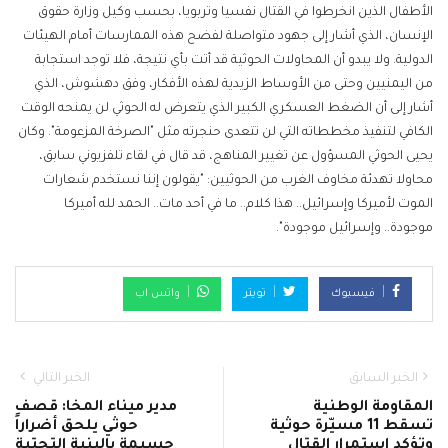
الأطفال الذين انخرطوا في القتال نفسيا وتربويا، بحسب وكيل وزارة حقوق
الإنسان، الذي أشار إلى جهود متواصلة لفضح هذه الممارسات أمام الهيئات
الدولية. ولا يبدو أن المحاولات الحوثية قد أتت بأي نتيجة، فلا توجد استجابة
من اليمنيين وحتى من الأوساط الزيدية لهذه الأفكار، وفق دهشوش، الذي
أشار إلى أن الضغط العسكري الكبير الذي يتعرض له الحوثي لن يمنحه الوقت
الكافي لتنفيذ مخططاته التي لن تتعدى حنجرته مثل "الصرخة المزعومة". وكان
يحيى الحوثي المسؤول عن تغيير المناهج، قد قال في لقاء تلفزيوني سابق،
محاولا تهدئة مخاوف الغرب من الحوثيين: "يقولون إننا نستخدم شعارات
الموت لأميركا وإسرائيل.. هذا كلام.. ما في أحد مات.. الحمد لله أميركا
موجودة.. وإسرائيل موجودة".
فيسبوك
تويتر
واتس اب
الخبر السابق
الخبر التالي
المقاومة الوطنية
مدير ميناء المخا: قصف
تسقط 11 مسيّرة حوثية
حوثي يلحق أضراراً
وتؤكد استمرار القتال
جسيمة بالبنية التحتية