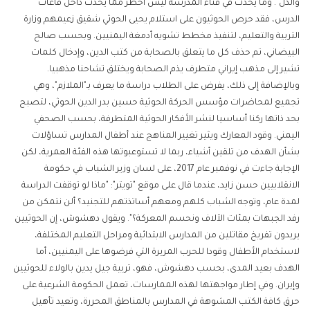
والذل". وما يحدث في فناء المدرسة ليس أخطر مما يحدث داخل قاعات
الدرس، فقد حرص الحوثيون على استلام يحيى الحوثي شقيق زعيمهم وزارة
التربية والتعليم، لتنفيذ مخطط تشويه أدمغة اليمنيين. وبحسب صالح
البيضاني، تم حذف كل ما يتعلق بالصحابة من كتب الدين، وإدخال كلمات
تشير إلى مذهب إيراني متطرف يذم الصحابة ويختلق تشاحنا مذهبيا.
وبالإضافة إلى ذلك، يفرض على الطلاب دراسة ما يعرف بـ"الملازم"، وهي
تجميع لمحاضرات مؤسس الحركة الحوثية حسين بدر الدين الحوثي، لتصبح
بحد ذاتها ركنا أساسيا لنشر الأفكار الحوثية المتطرفة، بحسب الصحفي
اليمني. وقود المعارك ويثير تغيير المناهج عند أطفال المدارس تساؤلات
بشأن الهدف من تلقين أشياء، ربما لا تستوعبوتها هذه الفئة العمرية، لكن
الإجابة جاءت في نوفمبر عام 2017، على لسان وزير الشباب في حكومة
الانقلابيين حسن زايد، عندما قال على موقع "تويتر": "ماذا لو توقفت الدراسة
لمدة عام، وتوجه الشباب كلهم ومعهم أساتذتهم للتجنيد؟ ألن نتمكن من
رفد الجبهات بمئات الآلاف ونحسم المعركة؟". ويقول دهشوش، إن الحوثيين
يريدون تفريخ مقاتلين من المدارس الابتدائية ومراحل التعليم المختلفة،
لاستخدام الأطفال وقودا للحرب المريرة التي فرضوها على اليمنيين، أما
الهدف بعيد المدى، بحسب دهشوش، فهو، تربية جيل يدين بالولاء للحوثيين
وإيران. وفي إطار مواجهتها لهذه الممارسات، تعمل الحكومة الشرعية على
حرق كافة الكتب المشوهة في المدارس بالمناطق المحررة، وتعيد تأهيل