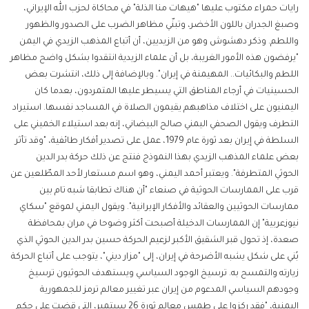
رايات حمراء مكتوب عليها "هيهات منا الذلة" في محاكاة لحزب الله الإيراني،
وصبغ الجدران باللون الأخضر، وتبنّي مظاهر الضرب على الصدور والظهور
واللطم. وذكر دهشوش وهو من الزيديين، أن أتباع المذهب الزيدي في اليمن
"يرفضون هذه الأمور الغريبة، بل أن علماء الزيدية انتقدوا بشكل واضح مظاهر
اللطم والبكائيات.. المهيمنة في إيران". وبالإضافة إلى ذلك، انتشرت بعض
الحسينيات في أرجاء المناطق التي يسيطر عليها المتمردون، بعدما كان
اليمنيون على اختلاف مذاهبهم يقيمون الصلاة في المساجد نفسها. استيراد
التطرف ويقول الصحفي اليمني صالح البيضاني، إنه بعد استيلاء الخميني على
السلطة في إيران بعد ثورة عام 1979، عمل على تصدير أفكار طائفية، "وقد تأثر
بعض علماء المذهب الزيدي بهذا النموذج فنتج عن ذلك حركة بدر الدين
الحوثي المتطرفة". ويعتبر أحمد اليمني، وهو اسم مستعار لأحد المطّلعين عن
قرب على الممارسات الحوثية في صنعاء "أن هناك تطابقا شبه تام بين
ممارسات الحوثيين والعقائد والأفكار الإيرانية". ويقول اليمني لموقع "سكاي
نيوزعربية" إن الممارسات الدخيلة أصبحت أكثر وضوحا في مران بمحافظة
صعدة، إذ تحول قبر الشقيق الأكبر لزعيم الحركة حسين بدر الدين الحوثي الذي
بُني على شكل يشبه الأضرحة في إيران، إلى "مزار ديني"، يتوجب على أتباع الحركة
زيارته والتمسح به. ترسيخ الوجود السياسي ويستهدف الحوثيون ترسيخ
وجودهم السياسي المدعوم من إيران عبر تغيير معالم ترمز للجمهورية
اليمنية، "فقد ركزوا على طمس معالم ثورة 26 سبتمبر، التي قضت على حكم