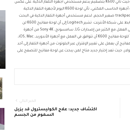
قدمت شركة Logitech أحدث إصدار لها من لوحات المفاتيح، حيث تأتي K600 بتصميم يدعم مستخدمي أجهزة التلفاز الذكية. على عكس
أغلب الإصدارات التي تطلق من لوحات المفاتيح التي تستهدف أجهزة الحاسب المكتبي، تأتي لوحة K600 اليوم لأجهزة التلفاز الذكية.
تقدم Logitech لوحة مفاتيح K600 الجديدة بتصميم trackpad combo صغير الحجم، لدعم مستخدمي أجهزة التلفاز الذكية في البحث
السريع دون الحاجة إلى إستخدام وحدة التحكم للبحث عن الروابط على شبكة الأنترنت. تشير Logitech إلى أن لوحة مفاتيح K600 لن
تتوافق في العمل مع كل أجهزة التلفاز الذكية، إلا أنها تتوافق في العمل مع الكثير من إصدارات LG، سامسونج، Sony 4K من أجهزة
التلفاز الذكية التي أطلقت منذ عام 2016 وحتى الآن. يمكن أيضاً للوحة مفاتيح K600 أن تتوافق في العمل مع أجهزة الأندوريد، iOS، Mac،
في لوحة المفاتيح أن يعمل على تغيير الإقتران عبر البلوتوث من أجهزة التلفاز إلى أحد
 الأجهزة. لوحة K600 تتوفر الآن للمستخدمين بسعر 70 دولار، حيث تعد إختيار جديد متاح لمن يبحث عن لوحة مفاتيح للتصفح على
الخبر التالي
اكتشاف جديد: علاج الكوليسترول قد يزيل
السموم من الجسم