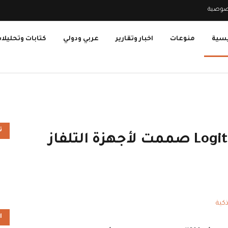
صوصية
يسية
منوعات
اخبار وتقارير
عربي ودولي
كتابات وتحليلا
ت
لوحة مفاتيح K600 من Logitech صممت لأجهزة التلفاز
ا