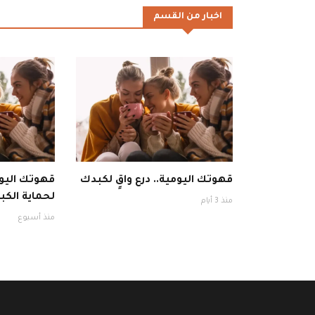
اخبار من القسم
قهوتك اليومية.. درع واقٍ لكبدك
قهوتك اليوم
لحماية الكبد
منذ 3 أيام
منذ أسبوع