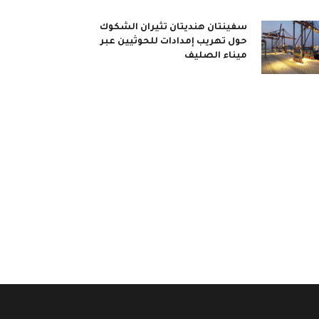
سفينتان هنديتان تثيران الشكوك
حول تهريب إمدادات للحوثيين عبر
ميناء الصليف