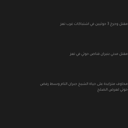
مقتل وجرح 3 حوثيين في اشتباكات غرب تعز
مقتل مدني بنيران قناص حوثي في تعز
مخاوف متزايدة على حياة الشيخ جبران التام وسط رفض
حوثي لعرض الصلح