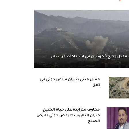
مقتل وجرح 3 حوثيين في اشتباكات غرب تعز
مقتل مدني بنيران قناص حوثي في
تعز
مخاوف متزايدة على حياة الشيخ
جبران التام وسط رفض حوثي لعرض
الصلح