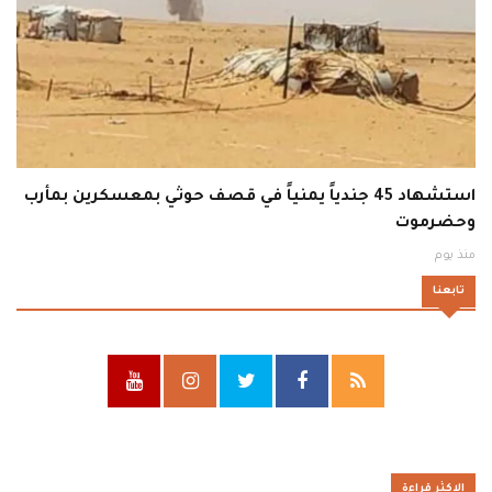
استشهاد 45 جندياً يمنياً في قصف حوثي بمعسكرين بمأرب
وحضرموت
منذ يوم
تابعنا
الاكثر قراءة