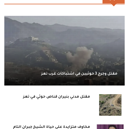
مقتل وجرح 3 حوثيين في اشتباكات غرب تعز
مقتل مدني بنيران قناص حوثي في تعز
مخاوف متزايدة على حياة الشيخ جبران التام