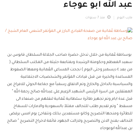
عبد الله ابو عوجاء
مارب اليوم
منذ 7 سنوات
بوساطة عُمانية من خلال تدخل حضرة صاحب الجلالة السلطان قابوس بن
سعيد المعظم وحكومتة الرشيدة وبمتابعة حثيثة من المكتب السلطاني (
من بعد ٤ ديسمبر وحتى اليوم ) نجحت المساعي العُمانية ومعها الضغوط
المساعدة والخيرة من قبل قيادات المؤتمر والشخصيات الاجتماعية
والسياسية بالداخل والخارج وتم الاتفاق رسميآ مع جماعة الحوثي للافراج عن
المعتقلين من اسرة الرئيس الشهيد الزعيم علي عبدالله صالح رحمة الله "
قبل عدة ايام وتم تجهيز طائرة سلطانية عُمانية لنقلهم من صنعاء الى
مسقط " وتم تقديم طلب للتحالف ممثلآ بالسعودية والامارات للسماح
للطائرة ومنحها التصريح وكانو مستعدين بذلك ونتفاجئ يوم امس برفض
التحالف بمنح الاذن والتصريح ولازالت الجهود قائمة لاخراج التصريح " صالح
بن عبدالله ابوعوجاء