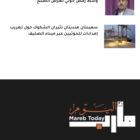
وسط رفض حوثي لعرض الصلح
سفينتان هنديتان تثيران الشكوك حول تهريب
إمدادات للحوثيين عبر ميناء الصليف