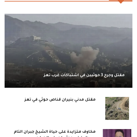
مقتل وجرح 3 حوثيين في اشتباكات غرب تعز
مقتل مدني بنيران قناص حوثي في تعز
مخاوف متزايدة على حياة الشيخ جبران التام