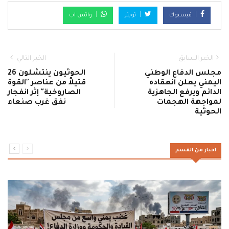
فيسبوك
تويتر
واتس اب
الخبر السابق
الخبر التالي
مجلس الدفاع الوطني
الحوثيون ينتشلون 26
اليمني يعلن انعقاده
قتيلاً من عناصر "القوة
الدائم ويرفع الجاهزية
الصاروخية" إثر انفجار
لمواجهة الهجمات
نفق غرب صنعاء
الحوثية
اخبار من القسم