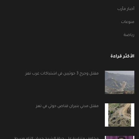
أخبار مأرب
منوعات
رياضة
الأكثر قراءة
مقتل وجرح 3 حوثيين في اشتباكات غرب تعز
مقتل مدني بنيران قناص حوثي في تعز
مخاوف متزايدة على حياة الشيخ جبران التام وسط