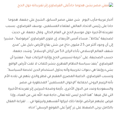
أخبار عربية-مأرب اليوم شن مفتي مصر السابق، الشيخ علي جمعة، هجوما
حادا على رئيس الاتحاد العالمي لعلماء المسلمين، يوسف القرضاوي، بسبب
تغريدته الأخيرة حول موسم الحج في العام الحالي. وقال جمعة، في حديث
لصحيفة "عكاظ"، مساء أمس الأربعاء، إن فتوى القرضاوي "مرفوضة"، مشيرا
إلى أن وجود أكثر من 2.5 مليون حاج من شتى بقاع الأرض دليل على "مدى
شغف العالم الإسلامي بأداء الركن الـ5 من أركان الإسلام". وشدد جمعة،
حسب الصحيفة، على "حرمة تسييس الحج وإثارة النزاعات فيه"، معتبرا أن
القرضاوي "ينفذ سياسة النظام القطري بنشر كلمات لا تمت لأرض الواقع
بشيء وإنما هي دعوات تخريبية وأنه يحاول استخدام الدين لخدمة السياسة".
وتسبب القرضاوي، الداعية المصري المقيم في قطر والذي يتهم في بلاده الأم
بأنه الزعيم الروحي لجماعة "الإخوان المسلمين" المحظورة في مصر
والسعودية وعدد من الدول الأخرى، بأزمة وضجة كبيرتين إثر تغريدته الأخيرة
التي قال فيها: "هذا الحج ليس لله تعالى حاجة فيه. الله غني عن العباد، وإذا
فرض عليهم فرائض فإنما ذلك ليزكوا أنفسهم وليرتقوا في..... لقراءة المقال
بالكامل يرجى الضغط على زر "إقرأ على الموقع الرسمي" ادناه.