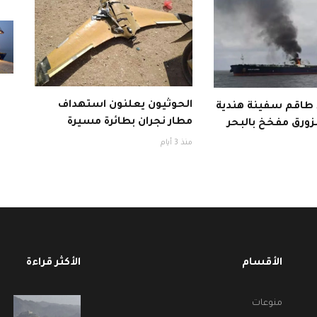
الحوثيون يعلنون استهداف
ذ طاقم سفينة هندية
مطار نجران بطائرة مسيرة
زورق مفخخ بالبحر
منذ 3 أيام
الأقسام
الأكثر قراءة
منوعات