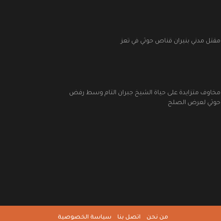
مقتل مدني بنيران قناص حوثي في تعز
مخاوف متزايدة على حياة الشيخ جبران التام وسط رفض
حوثي لعرض الصلح
من نحن
اتصل بنا
سياسة الخصوصية