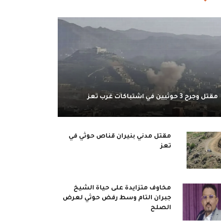
مقتل وجرح 3 حوثيين في اشتباكات غرب تعز
مقتل مدني بنيران قناص حوثي في
تعز
مخاوف متزايدة على حياة الشيخ
جبران التام وسط رفض حوثي لعرض
الصلح