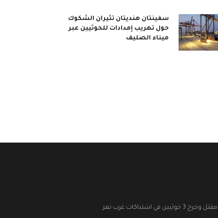
سفينتان هنديتان تثيران الشكوك
حول تهريب إمدادات للحوثيين عبر
ميناء الصليف
مقتل وجرح 3 حوثيين في اشتباكات غرب تعز