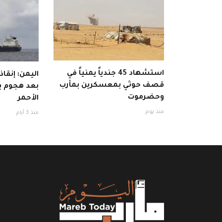
استشهاد 45 جندياً يمنياً في
اليمن: إنقا
قصف حوثي بمعسكرين بمأرب
بعد هجوم ب
وحضرموت
الأحمر
منذ يوم
منذ 3 أيام