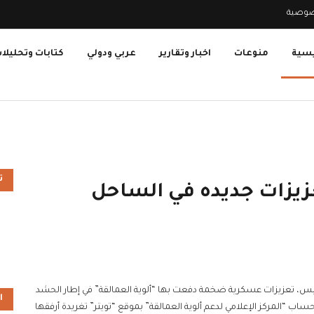
صوصية
يسية
منوعات
اخبار وتقارير
عربي ودولي
كتابات وتحليلا
ت
عزيزات جديده في الساحل
يس، تعزيزات عسكرية ضخمة دفعت بها “ألوية العمالقة” في إطار الحشد
ا
ب “المركز الإعلامي لدعم ألوية العمالقة” بموقع “تويتر” تغريدة أرفقها