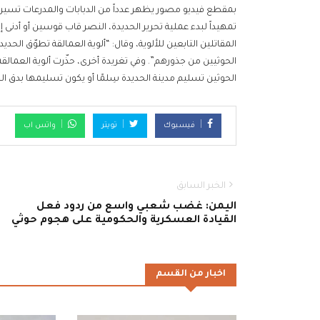
بمقطع فيديو مصور يظهر عدداً من الدبابات والمدرعات تسير ع
تمهيداً لبدء عملية تحرير الحديدة، النصر قاب قوسين أو أدنى
المقاتلين التابعين للألوية، وقال: “ألوية العمالقة تطوّق الحديد
الحوثيين من جذورهم”. وفي تغريدة أخرى، حذّرت ألوية العمالق
الحوثين تسليم مدينة الحديدة سِلمًا أو يكون تسليمها بدق ال
فيسبوك
تويتر
واتس اب
الخبر السابق
اليمن: غضب شعبي واسع من ردود فعل
القيادة العسكرية والحكومية على هجوم حوثي
اخبار من القسم