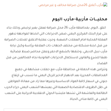
محليـــات مأربية-مأرب اليوم
اغلق ،اليوم، بمحافظة مأرب 26 محل صرافة تعمل بغير ترخيص وذلك بناء
على قرار البنك المركزي اليمني ضمن الاجراءات التي اتخذها لمواجهة تدهور
العملة المحلية امام العملات الصعبة. وجرت عملية الاغلاق لمحلات الصرافة
من قبل لجنة مشكلة من مختلف الجهات ذات العلاقة برئاسة وكيل نيابة
مأرب نبيل الاديمي، وختمها بالشمع الاحمر وعمل محاضر ضبط قضائية
طبقا للشرع والقانون لاستكمال الاجراءات القانونية تجاه المخالفين من قبل
القضاء.
وتتزامن هذه الحملة في محافظة مأرب مع حملات مشابهة في جميع
المحافظات المحررة بعد الانهيار الاخير للريال اليمني ما تسبب في ارتفاع
جنوني في اسعار كافة المواد الاساسية وغيرها مما زاد من معاناة المواطن
في ظل الظروف الاقتصادية الصعبة التي يعيشها الشعب اليمني جراء الحرب
الظالمة والغاشمة التي تشنها مليشيا الحوثي الانقلابية الايرانية على الشعب
اليمني في كافة مناحي الحياة.