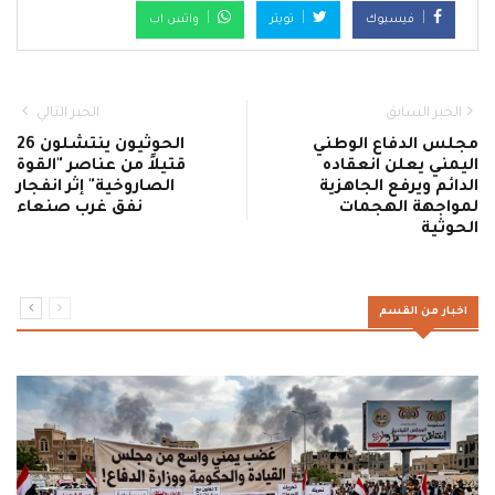
فيسبوك
تويتر
واتس اب
الخبر السابق
الخبر التالي
مجلس الدفاع الوطني
الحوثيون ينتشلون 26
اليمني يعلن انعقاده
قتيلاً من عناصر "القوة
الدائم ويرفع الجاهزية
الصاروخية" إثر انفجار
لمواجهة الهجمات
نفق غرب صنعاء
الحوثية
اخبار من القسم