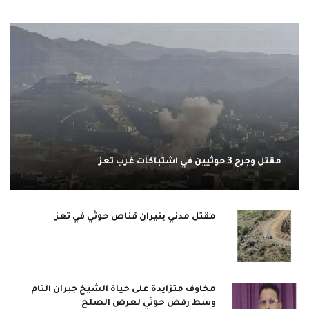
مقتل وجرح 3 حوثيين في اشتباكات غرب تعز
مقتل مدني بنيران قناص حوثي في تعز
مخاوف متزايدة على حياة الشيخ جبران التام
وسط رفض حوثي لعرض الصلح