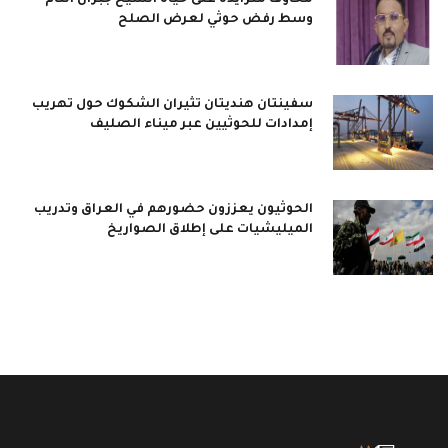
مخاوف متزايدة على حياة الشيخ جبران التام
وسط رفض حوثي لعرض الصلح
سفينتان هنديتان تثيران الشكوك حول تهريب
إمدادات للحوثيين عبر ميناء الصليف
الحوثيون يعززون حضورهم في العراق وتدريب
الميليشيات على إطلاق الصواريخ