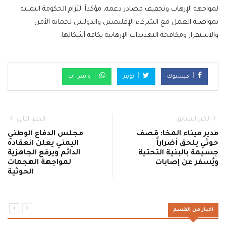
لمواجهة الإرهاب وتجفيف مصادر دعمه، مؤكداً التزام الحكومة اليمنية
بمواصلة العمل مع الشركاء الإقليميين والدوليين لحماية الأمن
والاستقرار ومكافحة التهديدات الإرهابية بكافة أشكالها.
فيسبوك
تويتر
واتس اب
الخبر السابق
الخبر التالي
مدير ميناء المخا: قصف
مجلس الدفاع الوطني
حوثي يلحق أضراراً
اليمني يعلن انعقاده
جسيمة بالبنية التحتية
الدائم ويرفع الجاهزية
ويُسفر عن إصابات
لمواجهة الهجمات
الحوثية
اخبار من القسم