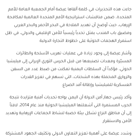
جاءت هذه التحذيرات في كلمة ألقاها عيضة أمام الجمعية العامة للأمم
المتحدة، ضمن مناقشات استراتيجية الأمم المتحدة العالمية لمكافحة
الإرهاب، حيث أوضح أن تهديد الملاحة في البحر الأحمر والبحر العربي
ومضيق باب المندب يمثل تحدياً رئيسياً للأمن الإقليمي والدولي، في ظل
استمرار الهجمات الحوثية على خطوط التجارة الدولية.
وأشار عيضة إلى وجود زيادة في عمليات تهريب الأسلحة والطائرات
المسيّرة ومعدات تصنيعها من قبل الحرس الثوري الإيراني إلى ميليشيا
الحوثي، مؤكداً أن السلطات اليمنية تمكنت من ضبط عدد من السفن
والزوارق المحملة بهذه الشحنات، التي تسهم في تعزيز القدرات
العسكرية للميليشيا وإطالة أمد الصراع.
وأكد رئيس جهاز أمن الدولة أن اليمن يواجه تحديات أمنية متزايدة نتيجة
الحرب المستمرة التي أشعلتها الميليشيا الحوثية منذ عام 2014، لافتاً
إلى أن مناطق النزاع تشكل بيئة خصبة لنشاط الجماعات الإرهابية وتهديد
الأمن والاستقرار.
وشدد عيضة على أهمية تعزيز التعاون الدولي وتكثيف الجهود المشتركة