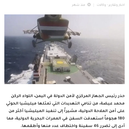
اخبار وتقارير - وكالات
منذ شهر
حذر رئيس الجهاز المركزي لأمن الدولة في اليمن، اللواء الركن
محمد عيضة، من تنامي التهديدات التي تمثلها ميليشيا الحوثي
على أمن الملاحة الدولية، مشيراً إلى تنفيذ الميليشيا أكثر من
180 هجوماً استهدفت السفن في الممرات البحرية الدولية، مما
أدى إلى تضرر 46 سفينة واختطاف عدد منها وأطقمها.