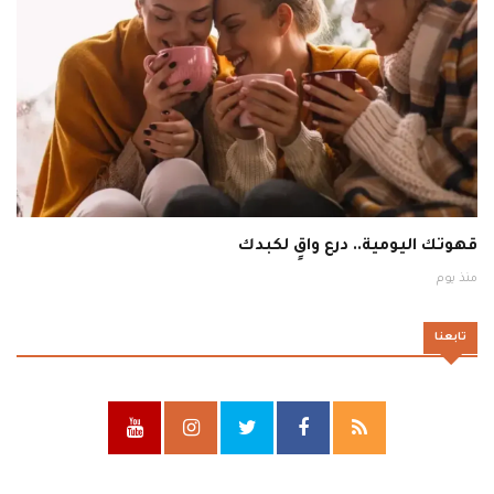
قهوتك اليومية.. درع واقٍ لكبدك
منذ يوم
تابعنا