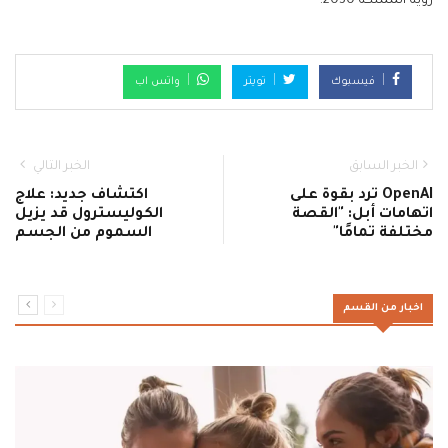
رؤية المملكة 2030.
فيسبوك
تويتر
واتس اب
الخبر السابق
الخبر التالي
OpenAI ترد بقوة على
اكتشاف جديد: علاج
اتهامات أبل: "القصة
الكوليسترول قد يزيل
مختلفة تمامًا"
السموم من الجسم
اخبار من القسم