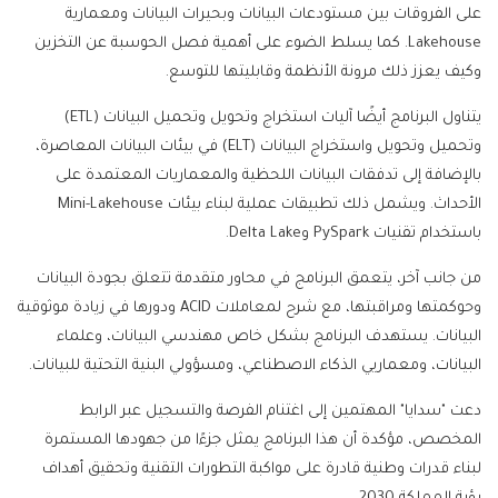
على الفروقات بين مستودعات البيانات وبحيرات البيانات ومعمارية
Lakehouse. كما يسلط الضوء على أهمية فصل الحوسبة عن التخزين
وكيف يعزز ذلك مرونة الأنظمة وقابليتها للتوسع.
يتناول البرنامج أيضًا آليات استخراج وتحويل وتحميل البيانات (ETL)
وتحميل وتحويل واستخراج البيانات (ELT) في بيئات البيانات المعاصرة،
بالإضافة إلى تدفقات البيانات اللحظية والمعماريات المعتمدة على
الأحداث. ويشمل ذلك تطبيقات عملية لبناء بيئات Mini-Lakehouse
باستخدام تقنيات PySpark وDelta Lake.
من جانب آخر، يتعمق البرنامج في محاور متقدمة تتعلق بجودة البيانات
وحوكمتها ومراقبتها، مع شرح لمعاملات ACID ودورها في زيادة موثوقية
البيانات. يستهدف البرنامج بشكل خاص مهندسي البيانات، وعلماء
البيانات، ومعماريي الذكاء الاصطناعي، ومسؤولي البنية التحتية للبيانات.
دعت "سدايا" المهتمين إلى اغتنام الفرصة والتسجيل عبر الرابط
المخصص، مؤكدة أن هذا البرنامج يمثل جزءًا من جهودها المستمرة
لبناء قدرات وطنية قادرة على مواكبة التطورات التقنية وتحقيق أهداف