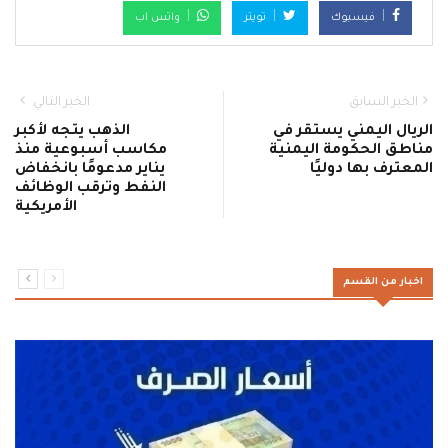
فيسبوك
تويتر
واتس اب
الخبر السابق
الخبر التالي
الريال اليمني يستقر في
الذهب يتجه لأكبر
مناطق الحكومة اليمنية
مكاسب أسبوعية منذ
المعترف بها دوليًا
يناير مدعومًا بانخفاض
النفط وترقب الوظائف
الأمريكية
اخبار من القسم