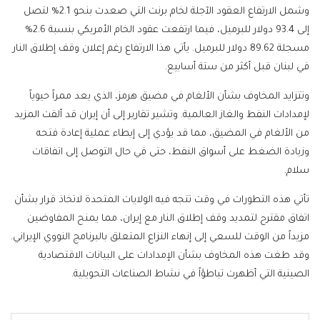
وشمل الارتفاع العقود الآجلة لخام برنت التي صعدت بنحو 2.1% لتصل
إلى 93.4 دولار للبرميل، فيما ارتفعت عقود الخام الأمريكي بنسبة 2.6%
مسجلة 89.62 دولار للبرميل. يأتي هذا الارتفاع رغم إعلان وقف إطلاق النار
في لبنان قبل أكثر من ستة أسابيع.
وتتزايد المخاوف بشأن الألغام في مضيق هرمز، الذي يعد ممراً حيوياً
لإمدادات النفط والغاز العالمية. وتشير تقارير إلى أن إيران قد ألقت المزيد
من الألغام في المضيق، مما قد يؤدي إلى إبطاء عملية إعادة فتحه
وزيادة الضغط على أسواق النفط، حتى في حال التوصل إلى اتفاقات
سلام.
تأتي هذه التطورات في وقت تتجه فيه الولايات المتحدة لاتخاذ قرار بشأن
اتفاق مقترح لتمديد وقف إطلاق النار مع إيران، مما يمنح المفاوضين
مزيداً من الوقت للسعي إلى إنهاء النزاع المتعلق بالبرنامج النووي الإيراني.
وقد طغت هذه المخاوف بشأن الإمدادات على البيانات الاقتصادية
الصينية التي أظهرت تباطؤاً في نشاط الصناعات التحويلية.