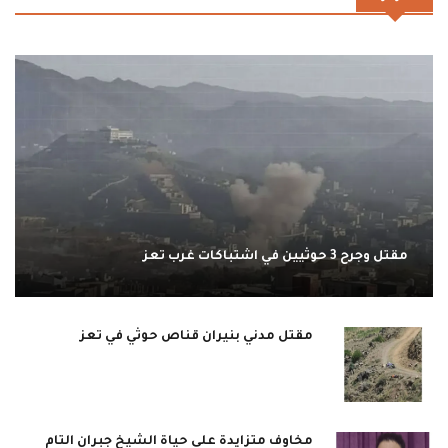
مقتل وجرح 3 حوثيين في اشتباكات غرب تعز
مقتل مدني بنيران قناص حوثي في تعز
مخاوف متزايدة على حياة الشيخ جبران التام