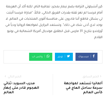
كرر أنشيلوتي التزامه بضم نيمار بمجرد تعافيه التام، لكنه أكد أن الهزيمة
أمام فرنسا لم تهز ثقته بقدرات الفريق الحالي، قائلاً: "مباراة فرنسا أثبتت
لي بشكل قاطع أننا قادرون على منافسة أقوى المنتخبات في العالم، لا
يوجد لدي أدنى شك في ذلك". وتستعد البرازيل لمواجهة كرواتيا ودياً في
أورلاندو بتاريخ 31 مارس قبل انطلاق مونديال أمريكا الشمالية في يونيو
القادم.
فيسبوك
تويتر
واتس اب
الخبر السابق
الخبر التالي
ألمانيا تستعد لمواجهة
مدرب السويد: ثنائي
سرعة ساحل العاج في
الهجوم قادر على إبهار
كأس العالم
العالم