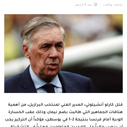
رياضة - وكالات
منذ 4 أشهر
قلل كارلو أنشيلوتي، المدير الفني لمنتخب البرازيل، من أهمية
هتافات الجماهير التي طالبت بضم نيمار، وذلك عقب الخسارة
الودية أمام فرنسا بنتيجة 2-1 في بوسطن، مؤكداً أن التركيز يجب