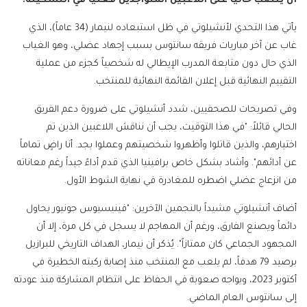
أن ينصب حالياً على اللاعبين المتواجدين فعلياً في التشكيلة.
يأتي هذا التحدي لأنشيلوتي في ظل استبعاده لنيمار (34 عاماً)، الذي
غاب عن آخر مباريات فريقه سانتوس بسبب إجهاد عضلي، وهو الغياب
الذي حال دون متابعة المدرب الإيطالي له شخصياً كجزء من عملية
التقييم النهائية قبل إعلان القائمة النهائية للمنتخب.
وفي تصريحات للصحفيين، شدد أنشيلوتي على ضرورة دعم الفريق
الحالي قائلاً: "في هذا التوقيت، يجب أن نناقش اللاعبين الذين تم
اختيارهم، والذين قاتلوا وأظهروا شخصيتهم وعملوا بجد. أنا راضٍ تماماً
عن أدائهم". وأشاد بشكل خاص برافينيا الذي قدم أداءً جيداً رغم معاناته
من انزعاج عضلي اضطره للمغادرة في نهاية الشوط الأول.
أضاف أنشيلوتي مشيداً بالنجمين الآخرين: "فينيسيوس جونيور يحاول
دائماً ويصنع الفارق، ورغم أن المهاجم لا يسجل في كل مرة، إلا أن
المجهود الجماعي كان ممتازاً". يُذكر أن نيمار، الهداف التاريخي للبرازيل
برصيد 79 هدفاً، لم يلعب مع المنتخب منذ إصابة ركبته الخطيرة في
أكتوبر 2023، ويواجه صعوبة في الحفاظ على انتظام المشاركة منذ عودته
إلى سانتوس العام الماضي.