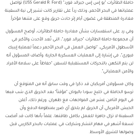
حاملة الطائرات "يو إس إس جيرالد فورد" (USS Gerald R. Ford) تواصل
عملياتها في البحر الأحمر، وذلك رداً على تقارير كانت تشير إلى نية السفينة
مغادرة المنطقة في غضون أيام إثر حادث حريق وقع على متنها مؤخراً.
وفي رد على استفسارات بشأن مغادرة حاملة الطائرات، أوضح المسؤول
أن مجموعة حاملة الطائرات "جيرالد فورد"، التي تُعد الأحدث والأكبر في
الأسطول الأمريكي، "تواصل العمل في البحر الأحمر دعماً لعملية إيبيك
فيوري"، في إشارة إلى العمليات العسكرية الجارية. وأضاف المسؤول أنه
لن يتم التكهن بالتحركات المستقبلية للسفن "حفاظاً على سلامة الأفراد
والأمن العملياتي".
وكان مسؤولان أمريكيان قد ذكرا في وقت سابق أنه من المتوقع أن
ترسو الحاملة في خليج سودا باليونان "مؤقتاً" بعد الحريق الذي شب فيها
في اليوم الثامن عشر من المواجهات مع طهران. ورغم ذلك، أعلن
الجيش الأمريكي أن الحريق لم يلحق أي ضرر بمنظومة الدفع وأن
السفينة لا تزال جاهزة للعمل بكامل طاقتها، علماً بأنها كانت قد أمضت
تسعة أشهر في مهام انتشار وشاركت في عمليات بالبحر الكاريبي قبل
وصولها للشرق الأوسط.