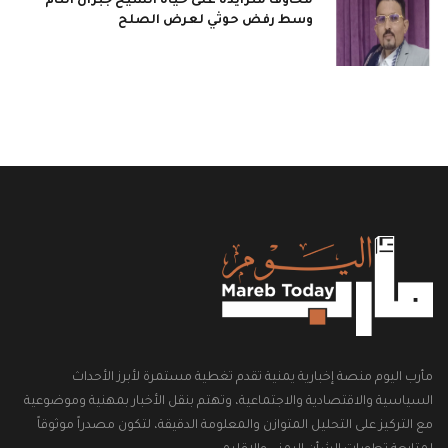
مخاوف متزايدة على حياة الشيخ جبران التام
وسط رفض حوثي لعرض الصلح
مأرب اليوم منصة إخبارية يمنية تقدم تغطية مستمرة لأبرز الأحداث
السياسية والاقتصادية والاجتماعية، وتهتم بنقل الأخبار بمهنية وموضوعية
مع التركيز على التحليل المتوازن والمعلومة الدقيقة، لتكون مصدراً موثوقاً