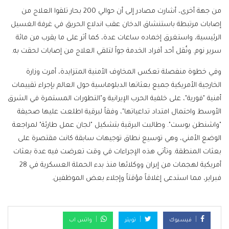
من جهة أخرى، أشارت مصادر إلى أن حوالي 200 بحار تلقوا العلاج من
إصابات مرتبطة باستنشاق الدخان عقب اندلاع الحريق في غرفة الغسيل
الرئيسية، واستغرق إخماده ساعات عدة، كما أثر على ما يقرب من مائة
سرير نوم. ونُقل أحد أفراد الخدمة جواً لتلقي العلاج من إصابات لحقت به.
وفي خطوة منفصلة تعكس المخاوف الأمنية المتزايدة، أمرت وزارة
الخارجية الأمريكية جميع بعثاتها الدبلوماسية حول العالم بإجراء تقييمات
أمنية "فورية"، على خلفية الحرب الإيرانية و"التطورات المستمرة في الشرق
الأوسط واحتمال امتداد تداعياتها"، وفقاً لبرقية اطلعت عليها صحيفة
"واشنطن بوست". وطالبت البرقية بتشكيل "لجان عمل طارئة" لمراجعة
الوضع الأمني، وهي توسيع نطاق توجيهات سابقة كانت مقتصرة على
بعثات المنطقة. وتأتي هذه الإجراءات في وقت تعرضت فيه عدة بعثات
أمريكية لهجمات من إيران ووكلائها منذ بدء الحملة العسكرية في 28
فبراير، مما استدعى إغلاقاً مؤقتاً وإجلاء بعض الموظفين.
فيسبوك
تويتر
واتس اب